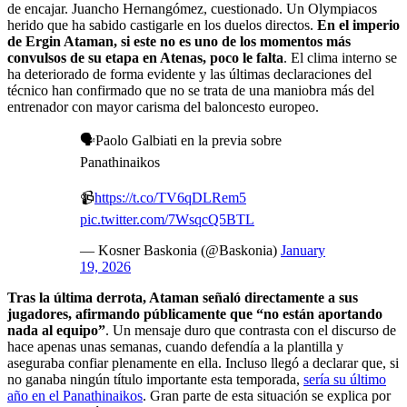
de encajar. Juancho Hernangómez, cuestionado. Un Olympiacos
herido que ha sabido castigarle en los duelos directos.
En el imperio
de Ergin Ataman, si este no es uno de los momentos más
convulsos de su etapa en Atenas, poco le falta
. El clima interno se
ha deteriorado de forma evidente y las últimas declaraciones del
técnico han confirmado que no se trata de una maniobra más del
entrenador con mayor carisma del baloncesto europeo.
🗣️Paolo Galbiati en la previa sobre
Panathinaikos
📹
https://t.co/TV6qDLRem5
pic.twitter.com/7WsqcQ5BTL
— Kosner Baskonia (@Baskonia)
January
19, 2026
Tras la última derrota, Ataman señaló directamente a sus
jugadores, afirmando públicamente que “no están aportando
nada al equipo”
. Un mensaje duro que contrasta con el discurso de
hace apenas unas semanas, cuando defendía a la plantilla y
aseguraba confiar plenamente en ella. Incluso llegó a declarar que, si
no ganaba ningún título importante esta temporada,
sería su último
año en el Panathinaikos
. Gran parte de esta situación se explica por