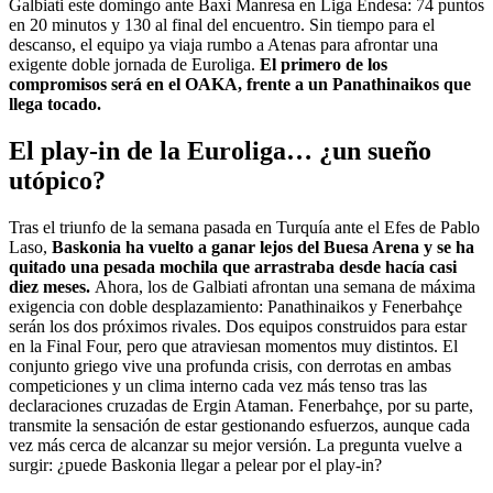
Galbiati este domingo ante Baxi Manresa en Liga Endesa: 74 puntos
en 20 minutos y 130 al final del encuentro. Sin tiempo para el
descanso, el equipo ya viaja rumbo a Atenas para afrontar una
exigente doble jornada de Euroliga.
El primero de los
compromisos será en el OAKA, frente a un Panathinaikos que
llega tocado.
El play-in de la Euroliga… ¿un sueño
utópico?
Tras el triunfo de la semana pasada en Turquía ante el Efes de Pablo
Laso,
Baskonia ha vuelto a ganar lejos del Buesa Arena y se ha
quitado una pesada mochila que arrastraba desde hacía casi
diez meses.
Ahora, los de Galbiati afrontan una semana de máxima
exigencia con doble desplazamiento: Panathinaikos y Fenerbahçe
serán los dos próximos rivales. Dos equipos construidos para estar
en la Final Four, pero que atraviesan momentos muy distintos. El
conjunto griego vive una profunda crisis, con derrotas en ambas
competiciones y un clima interno cada vez más tenso tras las
declaraciones cruzadas de Ergin Ataman. Fenerbahçe, por su parte,
transmite la sensación de estar gestionando esfuerzos, aunque cada
vez más cerca de alcanzar su mejor versión. La pregunta vuelve a
surgir: ¿puede Baskonia llegar a pelear por el play-in?