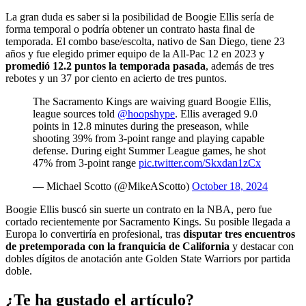
La gran duda es saber si la posibilidad de Boogie Ellis sería de
forma temporal o podría obtener un contrato hasta final de
temporada. El combo base/escolta, nativo de San Diego, tiene 23
años y fue elegido primer equipo de la All-Pac 12 en 2023 y
promedió 12.2 puntos la temporada pasada
, además de tres
rebotes y un 37 por ciento en acierto de tres puntos.
The Sacramento Kings are waiving guard Boogie Ellis,
league sources told
@hoopshype
. Ellis averaged 9.0
points in 12.8 minutes during the preseason, while
shooting 39% from 3-point range and playing capable
defense. During eight Summer League games, he shot
47% from 3-point range
pic.twitter.com/Skxdan1zCx
— Michael Scotto (@MikeAScotto)
October 18, 2024
Boogie Ellis buscó sin suerte un contrato en la NBA, pero fue
cortado recientemente por Sacramento Kings. Su posible llegada a
Europa lo convertiría en profesional, tras
disputar tres encuentros
de pretemporada con la franquicia de California
y destacar con
dobles dígitos de anotación ante Golden State Warriors por partida
doble.
¿Te ha gustado el artículo?