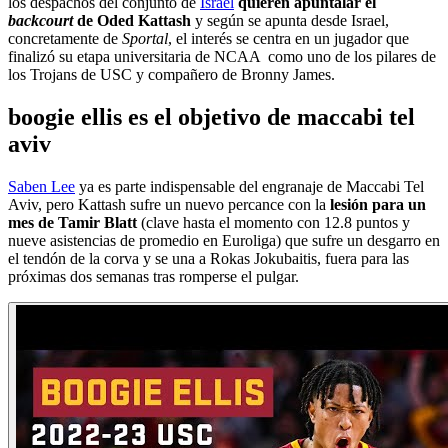
los despachos del conjunto de
Israel
quieren apuntalar el
backcourt
de Oded Kattash
y según se apunta desde Israel,
concretamente de
Sportal
, el interés se centra en un jugador que
finalizó su etapa universitaria de NCAA como uno de los pilares de
los Trojans de USC y compañero de Bronny James.
boogie ellis es el objetivo de maccabi tel
aviv
Saben Lee
ya es parte indispensable del engranaje de Maccabi Tel
Aviv, pero Kattash sufre un nuevo percance con la
lesión para un
mes de Tamir Blatt
(clave hasta el momento con 12.8 puntos y
nueve asistencias de promedio en Euroliga) que sufre un desgarro en
el tendón de la corva y se una a Rokas Jokubaitis, fuera para las
próximas dos semanas tras romperse el pulgar.