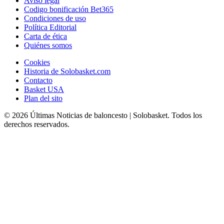
Aviso legal
Codigo bonificación Bet365
Condiciones de uso
Política Editorial
Carta de ética
Quiénes somos
Cookies
Historia de Solobasket.com
Contacto
Basket USA
Plan del sito
© 2026 Últimas Noticias de baloncesto | Solobasket. Todos los
derechos reservados.