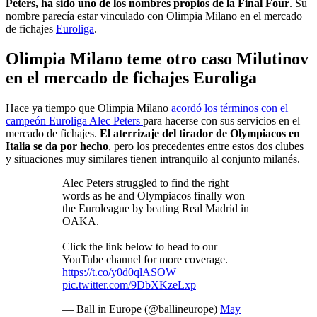
Peters, ha sido uno de los nombres propios de la Final Four
. Su
nombre parecía estar vinculado con Olimpia Milano en el mercado
de fichajes
Euroliga
.
Olimpia Milano teme otro caso Milutinov
en el mercado de fichajes Euroliga
Hace ya tiempo que Olimpia Milano
acordó los términos con el
campeón Euroliga Alec Peters
para hacerse con sus servicios en el
mercado de fichajes.
El aterrizaje del tirador de Olympiacos en
Italia se da por hecho
, pero los precedentes entre estos dos clubes
y situaciones muy similares tienen intranquilo al conjunto milanés.
Alec Peters struggled to find the right
words as he and Olympiacos finally won
the Euroleague by beating Real Madrid in
OAKA.
Click the link below to head to our
YouTube channel for more coverage.
https://t.co/y0d0qlASOW
pic.twitter.com/9DbXKzeLxp
— Ball in Europe (@ballineurope)
May