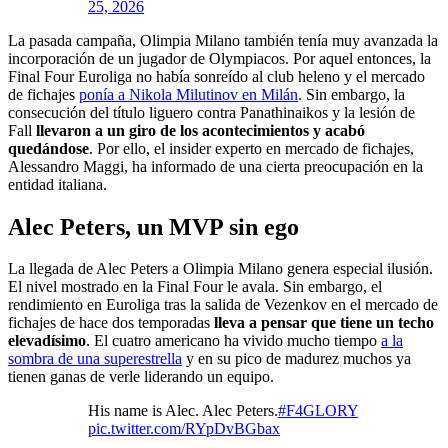
25, 2026
La pasada campaña, Olimpia Milano también tenía muy avanzada la
incorporación de un jugador de Olympiacos. Por aquel entonces, la
Final Four Euroliga no había sonreído al club heleno y el mercado
de fichajes
ponía a Nikola Milutinov en Milán
. Sin embargo, la
consecución del título liguero contra Panathinaikos y la lesión de
Fall
llevaron a un giro de los acontecimientos
y acabó
quedándose
. Por ello, el insider experto en mercado de fichajes,
Alessandro Maggi, ha informado de una cierta preocupación en la
entidad italiana.
Alec Peters, un MVP sin ego
La llegada de Alec Peters a Olimpia Milano genera especial ilusión.
El nivel mostrado en la Final Four le avala. Sin embargo, el
rendimiento en Euroliga tras la salida de Vezenkov en el mercado de
fichajes de hace dos temporadas
lleva a pensar que tiene un techo
elevadísimo
. El cuatro americano ha vivido mucho tiempo
a la
sombra de una superestrella
y en su pico de madurez muchos ya
tienen ganas de verle liderando un equipo.
His name is Alec. Alec Peters.
#F4GLORY
pic.twitter.com/RYpDvBGbax