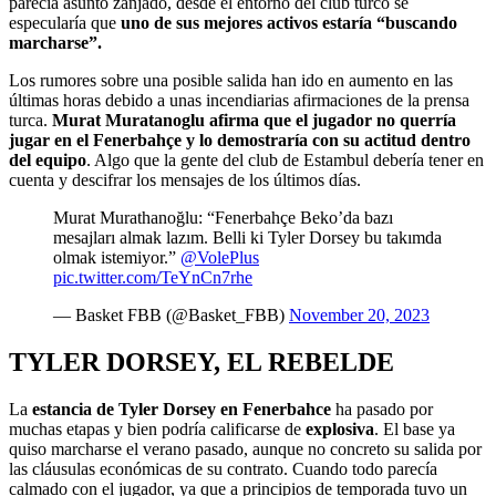
parecía asunto zanjado, desde el entorno del club turco se
especularía que
uno de sus mejores activos estaría “buscando
marcharse”.
Los rumores sobre una posible salida han ido en aumento en las
últimas horas debido a unas incendiarias afirmaciones de la prensa
turca.
Murat Muratanoglu afirma que el jugador no querría
jugar en el Fenerbahçe y lo demostraría con su actitud dentro
del equipo
. Algo que la gente del club de Estambul debería tener en
cuenta y descifrar los mensajes de los últimos días.
Murat Murathanoğlu: “Fenerbahçe Beko’da bazı
mesajları almak lazım. Belli ki Tyler Dorsey bu takımda
olmak istemiyor.”
@VolePlus
pic.twitter.com/TeYnCn7rhe
— Basket FBB (@Basket_FBB)
November 20, 2023
TYLER DORSEY, EL REBELDE
La
estancia de Tyler Dorsey en Fenerbahce
ha pasado por
muchas etapas y bien podría calificarse de
explosiva
. El base ya
quiso marcharse el verano pasado, aunque no concreto su salida por
las cláusulas económicas de su contrato. Cuando todo parecía
calmado con el jugador, ya que a principios de temporada tuvo un