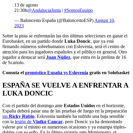
13 de agosto
21:30h
@AndaluciaJunta
|
#SomosEquipo
— Baloncesto España (@BaloncestoESP)
August 10,
2023
Sobre la pista se enfrentarán las dos últimas selecciones en ganar el
Eurobasket, en un partido donde
Luka Doncic
, que ya está
firmando números sobrehumanos con Eslovenia, será el centro de
atención para los jugadores españoles y el público en general. Otro
jugador a destacar será
Juan Núñez
,
que entra en la prelista de 16
de Scariolo.
Consuta el
pronóstico España vs Eslovenia
gratis en Solobasket
ESPAÑA SE VUELVE A ENFRENTAR A
LUKA DONCIC
Con el partido del domingo ante
Estados Unidos
en el horizonte,
España deberá pasar una de las pruebas de fuego en la preparación
sin
Ricky Rubio
. Eslovenia también ha sufrido una baja sensible
con la
lesión de
Vlatko Cancar
, pero Doncic ya ha demostrado
valerse por sí mismo en numerosas ocasiones y ya estampa triples-
dobles con su sello. En la última victoria ante Montenegro, el