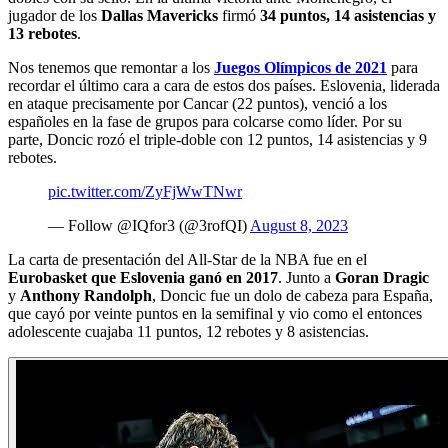
jugador de los
Dallas Mavericks
firmó
34 puntos, 14 asistencias y
13 rebotes
.
Nos tenemos que remontar a los
Juegos Olímpicos de 2021
para
recordar el último cara a cara de estos dos países. Eslovenia, liderada
en ataque precisamente por Cancar (22 puntos), venció a los
españoles en la fase de grupos para colcarse como líder. Por su
parte, Doncic rozó el triple-doble con 12 puntos, 14 asistencias y 9
rebotes.
pic.twitter.com/ZyFjWwTNwr
— Follow @IQfor3 (@3rofQI)
August 8, 2023
La carta de presentación del All-Star de la NBA fue en el
Eurobasket que Eslovenia ganó en 2017
. Junto a
Goran Dragic
y
Anthony Randolph
, Doncic fue un dolo de cabeza para España,
que cayó por veinte puntos en la semifinal y vio como el entonces
adolescente cuajaba 11 puntos, 12 rebotes y 8 asistencias.