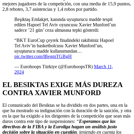
mejores jugadores de la competición, con una media de 15,9 puntos,
2,8 rebotes, 3,7 asistencias y 1,4 robos por partido.
Beşiktaş Emlakjet, kanında uyuşturucu madde tespit
edilen Hapoel Tel Aviv oyuncusu Xavier Munford’un
sadece ’21 gün’ ceza almasına tepki gösterdi:
“BKT EuroCup çeyrek finalindeki rakibimiz Hapoel
Tel Aviv’in basketbolcusu Xavier Munford’un,
uyuşturucu madde kullanımından…
pic.twitter.com/lBegmTGBgH
— Eurohoops Türkiye (@EurohoopsTR)
March 11,
2024
EL BESIKTAS EXIGE MÁS DUREZA
CONTRA XAVIER MUNFORD
El comunicado del Besiktas se ha dividido en dos partes, una en la
que ha mostrado su indignación con la duración de la sanción, y otra
en la que ha exigido a los dirigentes de la competición que sean más
duros contra este tipo de suspensiones:
“
Esperamos que las
directivas de la FIBA y la Euroliga hagan un análisis justo
decisión sobre la situación en cuestión
, teniendo en cuenta los