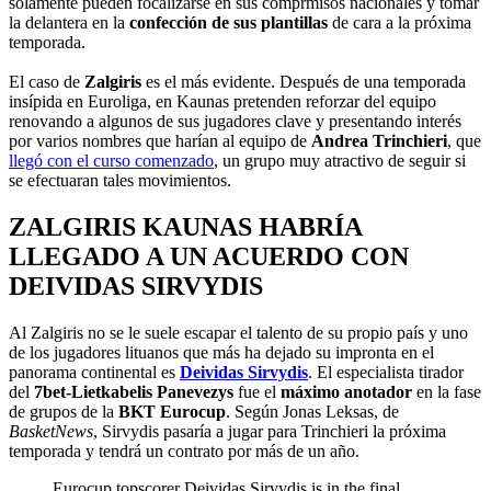
solamente pueden focalizarse en sus comprmisos nacionales y tomar
la delantera en la
confección de sus plantillas
de cara a la próxima
temporada.
El caso de
Zalgiris
es el más evidente. Después de una temporada
insípida en Euroliga, en Kaunas pretenden reforzar del equipo
renovando a algunos de sus jugadores clave y presentando interés
por varios nombres que harían al equipo de
Andrea Trinchieri
, que
llegó con el curso comenzado
, un grupo muy atractivo de seguir si
se efectuaran tales movimientos.
ZALGIRIS KAUNAS HABRÍA
LLEGADO A UN ACUERDO CON
DEIVIDAS SIRVYDIS
Al Zalgiris no se le suele escapar el talento de su propio país y uno
de los jugadores lituanos que más ha dejado su impronta en el
panorama continental es
Deividas Sirvydis
. El especialista tirador
del
7bet-Lietkabelis Panevezys
fue el
máximo anotador
en la fase
de grupos de la
BKT Eurocup
. Según Jonas Leksas, de
BasketNews
, Sirvydis pasaría a jugar para Trinchieri la próxima
temporada y tendrá un contrato por más de un año.
Eurocup topscorer Deividas Sirvydis is in the final