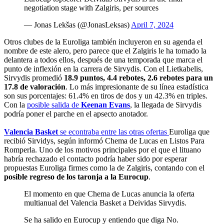
negotiation stage with Zalgiris, per sources
— Jonas Lekšas (@JonasLeksas)
April 7, 2024
Otros clubes de la Euroliga también incluyeron en su agenda el
nombre de este alero, pero parece que el Zalgiris le ha tomado la
delantera a todos ellos, después de una temporada que marca el
punto de inflexión en la carrera de Sirvydis. Con el Lietkabelis,
Sirvydis promedió
18.9 puntos, 4.4 rebotes, 2.6 rebotes para un
17.8 de valoración
. Lo más impresionante de su línea estadística
son sus porcentajes: 61.4% en tiros de dos y un 42.3% en triples.
Con la
posible salida de
Keenan Evans
, la llegada de Sirvydis
podría poner el parche en el apsecto anotador.
Valencia Basket
se econtraba entre las otras ofertas
Euroliga que
recibió Sirvidys, según informó Chema de Lucas en Listos Para
Romperla. Uno de los motivos principales por el que el lituano
habría rechazado el contacto podría haber sido por esperar
propuestas Euroliga firmes como la de Zalgiris, contando con el
posible regreso de los taronja a la Eurocup
.
El momento en que Chema de Lucas anuncia la oferta
multianual del Valencia Basket a Deividas Sirvydis.
Se ha salido en Eurocup y entiendo que diga No.