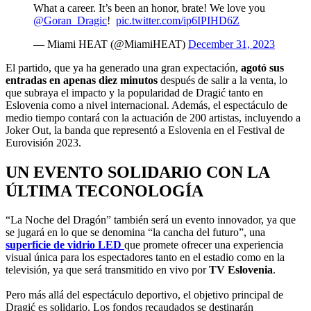
What a career. It’s been an honor, brate! We love you
@Goran_Dragic
!
pic.twitter.com/ip6IPIHD6Z
— Miami HEAT (@MiamiHEAT)
December 31, 2023
El partido, que ya ha generado una gran expectación,
agotó sus
entradas en apenas diez minutos
después de salir a la venta, lo
que subraya el impacto y la popularidad de Dragić tanto en
Eslovenia como a nivel internacional. Además, el espectáculo de
medio tiempo contará con la actuación de 200 artistas, incluyendo a
Joker Out, la banda que representó a Eslovenia en el Festival de
Eurovisión 2023.
UN EVENTO SOLIDARIO CON LA
ÚLTIMA TECONOLOGÍA
“La Noche del Dragón” también será un evento innovador, ya que
se jugará en lo que se denomina “la cancha del futuro”, una
superficie de vidrio LED
que promete ofrecer una experiencia
visual única para los espectadores tanto en el estadio como en la
televisión, ya que será transmitido en vivo por
TV Eslovenia
.
Pero más allá del espectáculo deportivo, el objetivo principal de
Dragić es solidario. Los fondos recaudados se destinarán