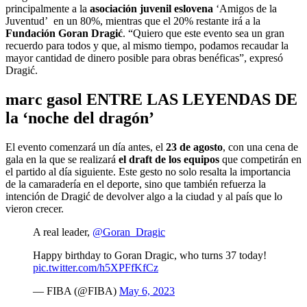
principalmente a la
asociación juvenil eslovena
‘Amigos de la
Juventud’ en un 80%, mientras que el 20% restante irá a la
Fundación Goran Dragić
. “Quiero que este evento sea un gran
recuerdo para todos y que, al mismo tiempo, podamos recaudar la
mayor cantidad de dinero posible para obras benéficas”, expresó
Dragić.
marc gasol ENTRE LAS LEYENDAS DE
la ‘noche del dragón’
El evento comenzará un día antes, el
23 de agosto
, con una cena de
gala en la que se realizará
el draft de los equipos
que competirán en
el partido al día siguiente. Este gesto no solo resalta la importancia
de la camaradería en el deporte, sino que también refuerza la
intención de Dragić de devolver algo a la ciudad y al país que lo
vieron crecer.
A real leader,
@Goran_Dragic
Happy birthday to Goran Dragic, who turns 37 today!
pic.twitter.com/h5XPFfKfCz
— FIBA (@FIBA)
May 6, 2023