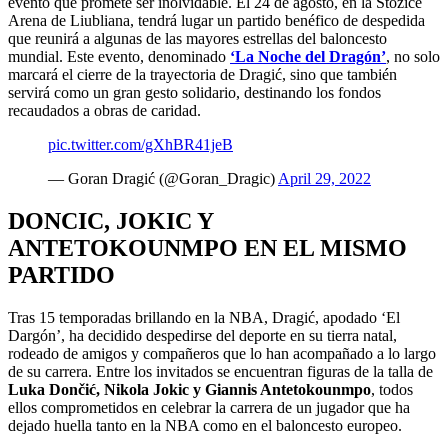
evento que promete ser inolvidable. El 24 de agosto, en la Stožice
Arena de Liubliana, tendrá lugar un partido benéfico de despedida
que reunirá a algunas de las mayores estrellas del baloncesto
mundial. Este evento, denominado
‘La Noche del Dragón’
, no solo
marcará el cierre de la trayectoria de Dragić, sino que también
servirá como un gran gesto solidario, destinando los fondos
recaudados a obras de caridad.
pic.twitter.com/gXhBR41jeB
— Goran Dragić (@Goran_Dragic)
April 29, 2022
DONCIC, JOKIC Y
ANTETOKOUNMPO EN EL MISMO
PARTIDO
Tras 15 temporadas brillando en la NBA, Dragić, apodado ‘El
Dargón’, ha decidido despedirse del deporte en su tierra natal,
rodeado de amigos y compañeros que lo han acompañado a lo largo
de su carrera. Entre los invitados se encuentran figuras de la talla de
Luka Dončić, Nikola Jokic y Giannis Antetokounmpo
, todos
ellos comprometidos en celebrar la carrera de un jugador que ha
dejado huella tanto en la NBA como en el baloncesto europeo.