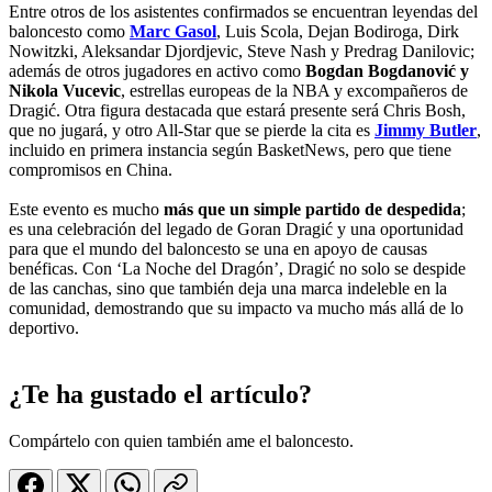
Entre otros de los asistentes confirmados se encuentran leyendas del
baloncesto como
Marc Gasol
, Luis Scola, Dejan Bodiroga, Dirk
Nowitzki, Aleksandar Djordjevic, Steve Nash y Predrag Danilovic;
además de otros jugadores en activo como
Bogdan Bogdanović y
Nikola Vucevic
, estrellas europeas de la NBA y excompañeros de
Dragić. Otra figura destacada que estará presente será Chris Bosh,
que no jugará, y otro All-Star que se pierde la cita es
Jimmy Butler
,
incluido en primera instancia según BasketNews, pero que tiene
compromisos en China.
Este evento es mucho
más que un simple partido de despedida
;
es una celebración del legado de Goran Dragić y una oportunidad
para que el mundo del baloncesto se una en apoyo de causas
benéficas. Con ‘La Noche del Dragón’, Dragić no solo se despide
de las canchas, sino que también deja una marca indeleble en la
comunidad, demostrando que su impacto va mucho más allá de lo
deportivo.
¿Te ha gustado el artículo?
Compártelo con quien también ame el baloncesto.