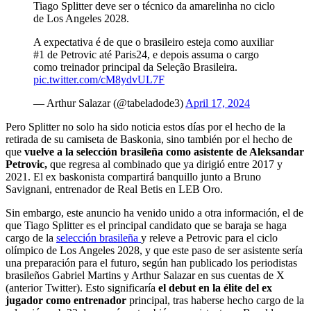
Tiago Splitter deve ser o técnico da amarelinha no ciclo
de Los Angeles 2028.
A expectativa é de que o brasileiro esteja como auxiliar
#1 de Petrovic até Paris24, e depois assuma o cargo
como treinador principal da Seleção Brasileira.
pic.twitter.com/cM8ydvUL7F
— Arthur Salazar (@tabeladode3)
April 17, 2024
Pero Splitter no solo ha sido noticia estos días por el hecho de la
retirada de su camiseta de Baskonia, sino también por el hecho de
que
vuelve a la selección brasileña como asistente de Aleksandar
Petrovic,
que regresa al combinado que ya dirigió entre 2017 y
2021. El ex baskonista compartirá banquillo junto a Bruno
Savignani, entrenador de Real Betis en LEB Oro.
Sin embargo, este anuncio ha venido unido a otra información, el de
que Tiago Splitter es el principal candidato que se baraja se haga
cargo de la
selección brasileña
y releve a Petrovic para el ciclo
olímpico de Los Angeles 2028, y que este paso de ser asistente sería
una preparación para el futuro, según han publicado los periodistas
brasileños Gabriel Martins y Arthur Salazar en sus cuentas de X
(anterior Twitter). Esto significaría
el debut en la élite del ex
jugador como entrenador
principal, tras haberse hecho cargo de la