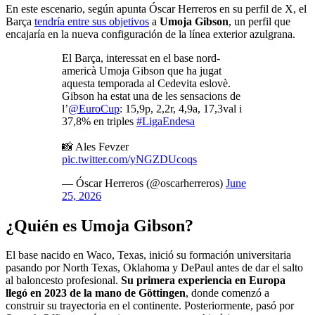
En este escenario, según apunta Óscar Herreros en su perfil de X, el
Barça
tendría entre sus objetivos
a
Umoja Gibson
, un perfil que
encajaría en la nueva configuración de la línea exterior azulgrana.
El Barça, interessat en el base nord-
americà Umoja Gibson que ha jugat
aquesta temporada al Cedevita eslovè.
Gibson ha estat una de les sensacions de
l’
@EuroCup
: 15,9p, 2,2r, 4,9a, 17,3val i
37,8% en triples
#LigaEndesa
📸 Ales Fevzer
pic.twitter.com/yNGZDUcoqs
— Óscar Herreros (@oscarherreros)
June
25, 2026
¿Quién es Umoja Gibson?
El base nacido en Waco, Texas, inició su formación universitaria
pasando por North Texas, Oklahoma y DePaul antes de dar el salto
al baloncesto profesional.
Su primera experiencia en Europa
llegó en 2023 de la mano de Göttingen
, donde comenzó a
construir su trayectoria en el continente. Posteriormente, pasó por