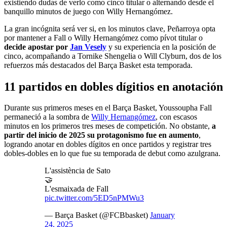
existiendo dudas de verlo como cinco titular o alternando desde el
banquillo minutos de juego con Willy Hernangómez.
La gran incógnita será ver si, en los minutos clave, Peñarroya opta
por mantener a Fall o Willy Hernangómez como pívot titular o
decide apostar por
Jan Vesely
y su experiencia en la posición de
cinco, acompañando a Tornike Shengelia o Will Clyburn, dos de los
refuerzos más destacados del Barça Basket esta temporada.
11 partidos en dobles dígitios en anotación
Durante sus primeros meses en el Barça Basket, Youssoupha Fall
permaneció a la sombra de
Willy Hernangómez
, con escasos
minutos en los primeros tres meses de competición. No obstante,
a
partir del inicio de 2025 su protagonismo fue en aumento
,
logrando anotar en dobles dígitos en once partidos y registrar tres
dobles-dobles en lo que fue su temporada de debut como azulgrana.
L'assistència de Sato
🤝
L'esmaixada de Fall
pic.twitter.com/5ED5nPMWu3
— Barça Basket (@FCBbasket)
January
24, 2025