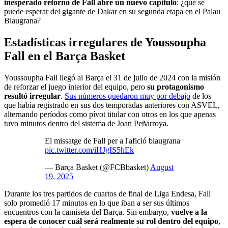
inesperado retorno de Fall abre un nuevo capítulo
: ¿qué se
puede esperar del gigante de Dakar en su segunda etapa en el Palau
Blaugrana?
Estadísticas irregulares de Youssoupha
Fall en el Barça Basket
Youssoupha Fall llegó al Barça el 31 de julio de 2024 con la misión
de reforzar el juego interior del equipo, pero
su protagonismo
resultó irregular
.
Sus números quedaron muy por debajo
de los
que había registrado en sus dos temporadas anteriores con ASVEL,
alternando períodos como pívot titular con otros en los que apenas
tuvo minutos dentro del sistema de Joan Peñarroya.
El missatge de Fall per a l'afició blaugrana
pic.twitter.com/iHJgIS5hEk
— Barça Basket (@FCBbasket)
August
19, 2025
Durante los tres partidos de cuartos de final de Liga Endesa, Fall
solo promedió 17 minutos en lo que iban a ser sus últimos
encuentros con la camiseta del Barça. Sin embargo,
vuelve a la
espera de conocer cuál será realmente su rol dentro del equipo
,