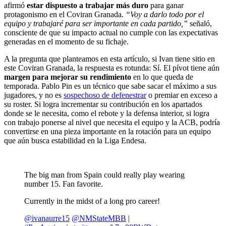
afirmó
estar dispuesto a trabajar más duro
para ganar
protagonismo en el Coviran Granada.
“Voy a darlo todo por el
equipo y trabajaré para ser importante en cada partido,”
señaló,
consciente de que su impacto actual no cumple con las expectativas
generadas en el momento de su fichaje.
A la pregunta que planteamos en esta artículo, si Ivan tiene sitio en
este Coviran Granada, la respuesta es rotunda: Sí. El pívot tiene aún
margen para mejorar su rendimiento
en lo que queda de
temporada. Pablo Pin es un técnico que sabe sacar el máximo a sus
jugadores, y no es
sospechoso de defenestrar
o premiar en exceso a
su roster. Si logra incrementar su contribución en los apartados
donde se le necesita, como el rebote y la defensa interior, si logra
con trabajo ponerse al nivel que necesita el equipo y la ACB, podría
convertirse en una pieza importante en la rotación para un equipo
que aún busca estabilidad en la Liga Endesa.
The big man from Spain could really play wearing
number 15. Fan favorite.
Currently in the midst of a long pro career!
@ivanaurre15
@NMStateMBB
|