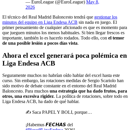
— EuroLeague (@EuroLeague)
May 8,
2026
El técnico del Real Madrid Baloncesto tendrá que
gestionar los
minutos del equipo en Liga Endesa ACB
sin nada en juego. El
primer pensamiento de cualquier aficionado es que es momento para
que jueguen minutos los menos habituales. Si bien llegar frescos es
importante, también lo es hacerlo rodados. Todo ello, con
el temor
de una posible lesión a pocos días vista
.
Ahora el excel generará poca polémica en
Liga Endesa ACB
Seguramente muchos no habrían oído hablar del excel hasta este
curso. Sin embargo, las rotaciones medidas de Sergio Scariolo han
sido motivo de debate constante en el entorno del Real Madrid
Baloncesto. Para muchos
una estrategia que ha dado frutos, para
otros, una excesiva rigidez
. La política de rotaciones, sobre todo en
Liga Endesa ACB, ha dado de qué hablar.
✍️ Saca PAPEL Y BOLI, porque…
¡Habemus 𝙁𝙀𝘾𝙃𝘼𝙎 del
#PlayoffLigaEndesa
2026!