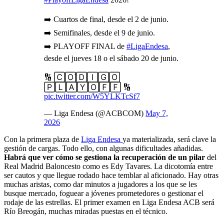
➡️ Cuartos de final, desde el 2 de junio.
➡️ Semifinales, desde el 9 de junio.
➡️ PLAYOFF FINAL de
#LigaEndesa
,
desde el jueves 18 o el sábado 20 de junio.
🔢 🄲🄾́🄳🄸🄶🄾
🄿🄻🄰🅈🄾🄵🄵 🔢
pic.twitter.com/W5YLKTcSf7
— Liga Endesa (@ACBCOM)
May 7,
2026
Con la primera plaza de
Liga Endesa
ya materializada, será clave la
gestión de cargas. Todo ello, con algunas dificultades añadidas.
Habrá que ver cómo se gestiona la recuperación de un pilar
del
Real Madrid Baloncesto como es Edy Tavares. La dicotomía entre
ser cautos y que llegue rodado hace temblar al aficionado. Hay otras
muchas aristas, como dar minutos a jugadores a los que se les
busque mercado, foguear a jóvenes prometedores o gestionar el
rodaje de las estrellas. El primer examen en Liga Endesa ACB será
Río Breogán, muchas miradas puestas en el técnico.