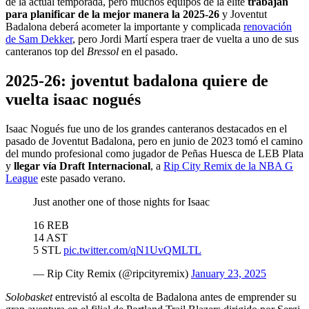
de la actual temporada, pero muchos equipos de la elite
trabajan
para planificar de la mejor manera la 2025-26
y Joventut
Badalona deberá acometer la importante y complicada
renovación
de Sam Dekker
, pero Jordi Martí espera traer de vuelta a uno de sus
canteranos top del
Bressol
en el pasado.
2025-26: joventut badalona quiere de
vuelta isaac nogués
Isaac Nogués fue uno de los grandes canteranos destacados en el
pasado de Joventut Badalona, pero en junio de 2023 tomó el camino
del mundo profesional como jugador de Peñas Huesca de LEB Plata
y
llegar vía Draft Internacional
, a
Rip City Remix de la NBA G
League
este pasado verano.
Just another one of those nights for Isaac
16 REB
14 AST
5 STL
pic.twitter.com/qN1UvQMLTL
— Rip City Remix (@ripcityremix)
January 23, 2025
Solobasket
entrevistó al escolta de Badalona antes de emprender su