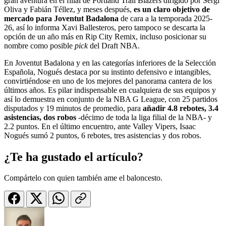
gran aventura en el filial de Portland Trail Blazers dirigido por Sergi
Oliva y Fabián Téllez, y meses después,
es un claro objetivo de
mercado para Joventut Badalona
de cara a la temporada 2025-
26, así lo informa Xavi Ballesteros, pero tampoco se descarta la
opción de un año más en Rip City Remix, incluso posicionar su
nombre como posible
pick
del Draft NBA.
En Joventut Badalona y en las categorías inferiores de la Selección
Española, Nogués destaca por su instinto defensivo e intangibles,
convirtiéndose en uno de los mejores del panorama cantera de los
últimos años. Es pilar indispensable en cualquiera de sus equipos y
así lo demuestra en conjunto de la NBA G League, con 25 partidos
disputados y 19 minutos de promedio, para
añadir 4.8 rebotes, 3.4
asistencias, dos robos
-décimo de toda la liga filial de la NBA- y
2.2 puntos. En el último encuentro, ante Valley Vipers, Isaac
Nogués sumó 2 puntos, 6 rebotes, tres asistencias y dos robos.
¿Te ha gustado el artículo?
Compártelo con quien también ame el baloncesto.