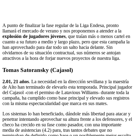
A punto de finalizar la fase regular de la Liga Endesa, pronto
llamará el mercado de verano y nos proponemos a atender a la
explosión de jugadores jóvenes
, que traían más o menos cartel en
cuanto a su futuro a medio y largo plazo, pero que esta campaña la
han aprovechado para dar todo un salto hacia delante. Sin
olvidarnos de su situación contractual, sus números se antojan
atractivos a la hora de forjar nuevos proyectos de nuestra liga.
Tomas Satoransky (Cajasol)
2.01, 21 años
. La necesidad en la dirección sevillana y la maestría
de Aíto han terminado de elevarlo esta temporada. Principal jugador
del Cajasol -con el permiso de Latavious Williams- durante toda la
campaña, ha cumplido como base principal y elevado sus registros
con la misma espectacularidad que marca en sus mates.
Los sistemas lo han beneficiado, dándole más libertad para atacar y
penetrar intentando aprovechar su altura frente a los defensores, y el
checo ha crecido en su fase como pasador, con una importante
media de asistencias (4.2) para, tras tantos debates que no
terminaban de definirlo como base o un posiblemente mejor escolta,