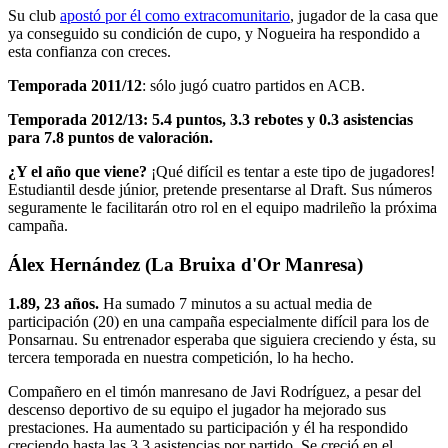
Su club
apostó por él como extracomunitario
, jugador de la casa que
ya conseguido su condición de cupo, y Nogueira ha respondido a
esta confianza con creces.
Temporada 2011/12
: sólo jugó cuatro partidos en ACB.
Temporada 2012/13: 5.4 puntos, 3.3 rebotes y 0.3 asistencias
para 7.8 puntos de valoración.
¿Y el año que viene?
¡Qué difícil es tentar a este tipo de jugadores!
Estudiantil desde júnior, pretende presentarse al Draft. Sus números
seguramente le facilitarán otro rol en el equipo madrileño la próxima
campaña.
Álex Hernández (La Bruixa d'Or Manresa)
1.89, 23 años.
Ha sumado 7 minutos a su actual media de
participación (20) en una campaña especialmente difícil para los de
Ponsarnau. Su entrenador esperaba que siguiera creciendo y ésta, su
tercera temporada en nuestra competición, lo ha hecho.
Compañero en el timón manresano de Javi Rodríguez, a pesar del
descenso deportivo de su equipo el jugador ha mejorado sus
prestaciones. Ha aumentado su participación y él ha respondido
creciendo hasta las 3.3 asistencias por partido. Se creció en el