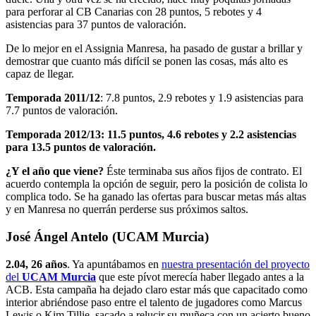
para perforar al CB Canarias con 28 puntos, 5 rebotes y 4
asistencias para 37 puntos de valoración.
De lo mejor en el Assignia Manresa, ha pasado de gustar a brillar y
demostrar que cuanto más difícil se ponen las cosas, más alto es
capaz de llegar.
Temporada 2011/12
: 7.8 puntos, 2.9 rebotes y 1.9 asistencias para
7.7 puntos de valoración.
Temporada 2012/13: 11.5 puntos, 4.6 rebotes y 2.2 asistencias
para 13.5 puntos de valoración.
¿Y el año que viene?
Éste terminaba sus años fijos de contrato. El
acuerdo contempla la opción de seguir, pero la posición de colista lo
complica todo. Se ha ganado las ofertas para buscar metas más altas
y en Manresa no querrán perderse sus próximos saltos.
José Ángel Antelo (UCAM Murcia)
2.04, 26 años
. Ya apuntábamos en
nuestra presentación del proyecto
del
UCAM Murcia
que este pívot merecía haber llegado antes a la
ACB. Esta campaña ha dejado claro estar más que capacitado como
interior abriéndose paso entre el talento de jugadores como Marcus
Lewis o Kim Tillie, sacado a relucir su muñeca con un acierto bueno