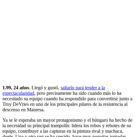
1.99, 24 años
. Llegó y gustó,
saltarín para tender a la
espectacularidad
, pero precisamente ha sido cuando más lo ha
necesitado su equipo cuando ha respondido para convertirse junto a
Troy DeVries en uno de los principales pilares de la resistencia al
descenso en Manresa.
Ya se le esperaba un mayor protagonismo y el húngaro ha hecho de
la necesidad su principal trampolín: lidera los robos y rebotes de su
equipo, contribuye a las capturas en la pintura rival y machaca,
duele. Una y otra vez se ha crecido, hace muy poquitas jornadas