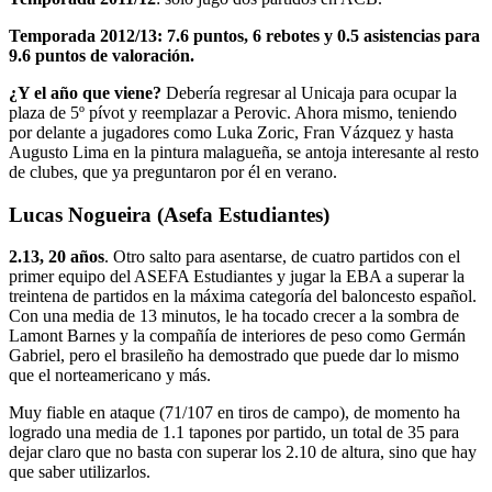
Temporada 2012/13: 7.6 puntos, 6 rebotes y 0.5 asistencias para
9.6 puntos de valoración.
¿Y el año que viene?
Debería regresar al Unicaja para ocupar la
plaza de 5º pívot y reemplazar a Perovic. Ahora mismo, teniendo
por delante a jugadores como Luka Zoric, Fran Vázquez y hasta
Augusto Lima en la pintura malagueña, se antoja interesante al resto
de clubes, que ya preguntaron por él en verano.
Lucas Nogueira (Asefa Estudiantes)
2.13, 20 años
. Otro salto para asentarse, de cuatro partidos con el
primer equipo del ASEFA Estudiantes y jugar la EBA a superar la
treintena de partidos en la máxima categoría del baloncesto español.
Con una media de 13 minutos, le ha tocado crecer a la sombra de
Lamont Barnes y la compañía de interiores de peso como Germán
Gabriel, pero el brasileño ha demostrado que puede dar lo mismo
que el norteamericano y más.
Muy fiable en ataque (71/107 en tiros de campo), de momento ha
logrado una media de 1.1 tapones por partido, un total de 35 para
dejar claro que no basta con superar los 2.10 de altura, sino que hay
que saber utilizarlos.