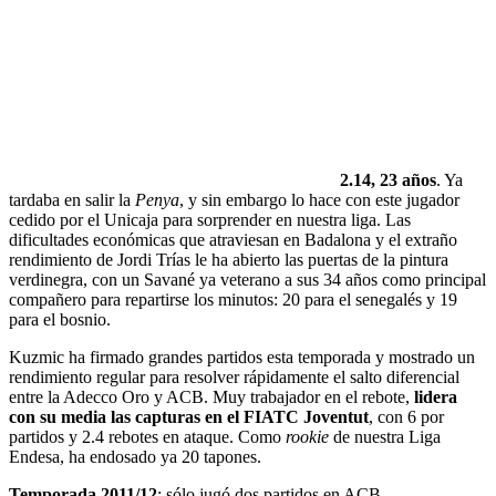
2.14, 23 años
. Ya
tardaba en salir la
Penya
, y sin embargo lo hace con este jugador
cedido por el Unicaja para sorprender en nuestra liga. Las
dificultades económicas que atraviesan en Badalona y el extraño
rendimiento de Jordi Trías le ha abierto las puertas de la pintura
verdinegra, con un Savané ya veterano a sus 34 años como principal
compañero para repartirse los minutos: 20 para el senegalés y 19
para el bosnio.
Kuzmic ha firmado grandes partidos esta temporada y mostrado un
rendimiento regular para resolver rápidamente el salto diferencial
entre la Adecco Oro y ACB. Muy trabajador en el rebote,
lidera
con su media las capturas en el FIATC Joventut
, con 6 por
partidos y 2.4 rebotes en ataque. Como
rookie
de nuestra Liga
Endesa, ha endosado ya 20 tapones.
Temporada 2011/12
: sólo jugó dos partidos en ACB.