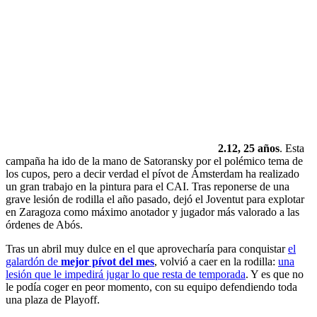
2.12, 25 años
. Esta
campaña ha ido de la mano de Satoransky por el polémico tema de
los cupos, pero a decir verdad el pívot de Ámsterdam ha realizado
un gran trabajo en la pintura para el CAI. Tras reponerse de una
grave lesión de rodilla el año pasado, dejó el Joventut para explotar
en Zaragoza como máximo anotador y jugador más valorado a las
órdenes de Abós.
Tras un abril muy dulce en el que aprovecharía para conquistar
el
galardón de
mejor pívot del mes
, volvió a caer en la rodilla:
una
lesión que le impedirá jugar lo que resta de temporada
. Y es que no
le podía coger en peor momento, con su equipo defendiendo toda
una plaza de Playoff.