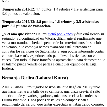
6.75.
Temporada 2011/12
: 4.4 puntos, 1.4 rebotes y 1.9 asistencias para
3.3 puntos de valoración.
Temporada 2012/13: 4.8 puntos, 1.6 rebotes y 3.5 asistencias
para 5.5 puntos de valoración.
¿Y el año que viene?
Heurtel
fichó por 5 años
y éste está siendo su
segundo. Su continuidad en Vitoria, difícil ante el rendimiento que
venía mostrando, debería depender de los movimientos de su club
en verano, que como ya hemos avanzado está interesado en
contratar los servicios de Satoransky y aquí podría interesarle contar
con otro base más experimentado para llevar las riendas con el
checo. Con todo, el base francés ha aprovechado para demostrar que
su talento puede venirle de perlas a cualquier equipo de la Liga
Endesa.
Nemanja Bjelica (Laboral Kutxa)
2.09, 25 años.
Otro jugador baskonista, que llegó en 2010 y tuvo
que hacer frente a la talla de su camiseta, una plaza previa al salto
americano de ya varios jugadores, mientras crecía a las órdenes de
Dusko Ivanovic. Unos pocos destellos no compensaban el
rendimiento del serbio, que tantas expectativas había traído consigo,