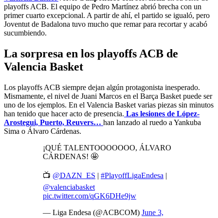
playoffs ACB. El equipo de Pedro Martínez abrió brecha con un
primer cuarto excepcional. A partir de ahí, el partido se igualó, pero
Joventut de Badalona tuvo mucho que remar para recortar y acabó
sucumbiendo.
La sorpresa en los playoffs ACB de
Valencia Basket
Los playoffs ACB siempre dejan algún protagonista inesperado.
Mismamente, el nivel de Juani Marcos en el Barça Basket puede ser
uno de los ejemplos. En el Valencia Basket varias piezas sin minutos
han tenido que hacer acto de presencia.
Las lesiones de López-
Arostegui, Puerto, Reuvers…
han lanzado al ruedo a Yankuba
Sima o Álvaro Cárdenas.
¡QUÉ TALENTOOOOOOO, ÁLVARO
CÁRDENAS! 🤩
📺
@DAZN_ES
|
#PlayoffLigaEndesa
|
@valenciabasket
pic.twitter.com/qGK6DHe9jw
— Liga Endesa (@ACBCOM)
June 3,