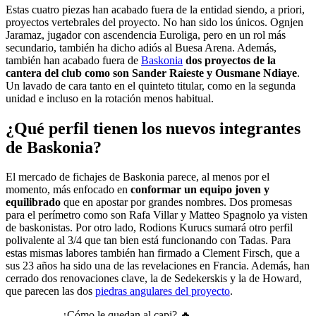
Estas cuatro piezas han acabado fuera de la entidad siendo, a priori,
proyectos vertebrales del proyecto. No han sido los únicos. Ognjen
Jaramaz, jugador con ascendencia Euroliga, pero en un rol más
secundario, también ha dicho adiós al Buesa Arena. Además,
también han acabado fuera de
Baskonia
dos proyectos de la
cantera del club como son Sander Raieste y Ousmane Ndiaye
.
Un lavado de cara tanto en el quinteto titular, como en la segunda
unidad e incluso en la rotación menos habitual.
¿Qué perfil tienen los nuevos integrantes
de Baskonia?
El mercado de fichajes de Baskonia parece, al menos por el
momento, más enfocado en
conformar un equipo joven y
equilibrado
que en apostar por grandes nombres. Dos promesas
para el perímetro como son Rafa Villar y Matteo Spagnolo ya visten
de baskonistas. Por otro lado, Rodions Kurucs sumará otro perfil
polivalente al 3/4 que tan bien está funcionando con Tadas. Para
estas mismas labores también han firmado a Clement Firsch, que a
sus 23 años ha sido una de las revelaciones en Francia. Además, han
cerrado dos renovaciones clave, la de Sedekerskis y la de Howard,
que parecen las dos
piedras angulares del proyecto
.
¿Cómo le quedan al capi? 🔥