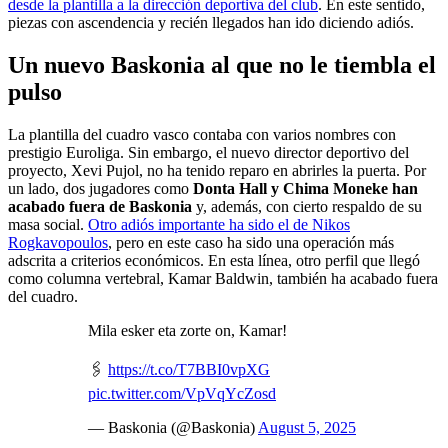
desde la plantilla a la dirección deportiva del club
. En este sentido,
piezas con ascendencia y recién llegados han ido diciendo adiós.
Un nuevo Baskonia al que no le tiembla el
pulso
La plantilla del cuadro vasco contaba con varios nombres con
prestigio Euroliga. Sin embargo, el nuevo director deportivo del
proyecto, Xevi Pujol, no ha tenido reparo en abrirles la puerta. Por
un lado, dos jugadores como
Donta Hall y Chima Moneke han
acabado fuera de Baskonia
y, además, con cierto respaldo de su
masa social.
Otro adiós importante ha sido el de Nikos
Rogkavopoulos
, pero en este caso ha sido una operación más
adscrita a criterios económicos. En esta línea, otro perfil que llegó
como columna vertebral, Kamar Baldwin, también ha acabado fuera
del cuadro.
Mila esker eta zorte on, Kamar!
🖇️
https://t.co/T7BBI0vpXG
pic.twitter.com/VpVqYcZosd
— Baskonia (@Baskonia)
August 5, 2025