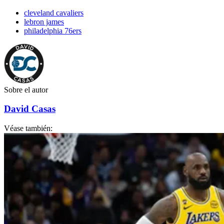
cleveland cavaliers
lebron james
philadelphia 76ers
Sobre el autor
David Casas
Véase también: