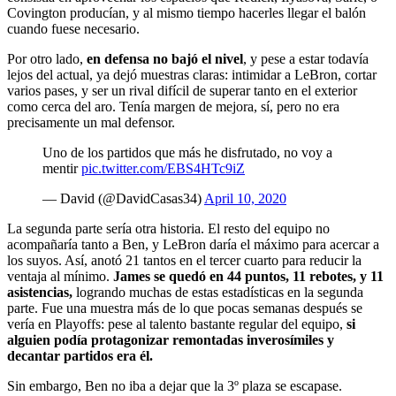
Covington producían, y al mismo tiempo hacerles llegar el balón
cuando fuese necesario.
Por otro lado,
en defensa no bajó el nivel
, y pese a estar todavía
lejos del actual, ya dejó muestras claras: intimidar a LeBron, cortar
varios pases, y ser un rival difícil de superar tanto en el exterior
como cerca del aro. Tenía margen de mejora, sí, pero no era
precisamente un mal defensor.
Uno de los partidos que más he disfrutado, no voy a
mentir
pic.twitter.com/EBS4HTc9iZ
— David (@DavidCasas34)
April 10, 2020
La segunda parte sería otra historia. El resto del equipo no
acompañaría tanto a Ben, y LeBron daría el máximo para acercar a
los suyos. Así, anotó 21 tantos en el tercer cuarto para reducir la
ventaja al mínimo.
James se quedó en 44 puntos, 11 rebotes, y 11
asistencias,
logrando muchas de estas estadísticas en la segunda
parte. Fue una muestra más de lo que pocas semanas después se
vería en Playoffs: pese al talento bastante regular del equipo,
si
alguien podía protagonizar remontadas inverosímiles y
decantar partidos era él.
Sin embargo, Ben no iba a dejar que la 3º plaza se escapase.