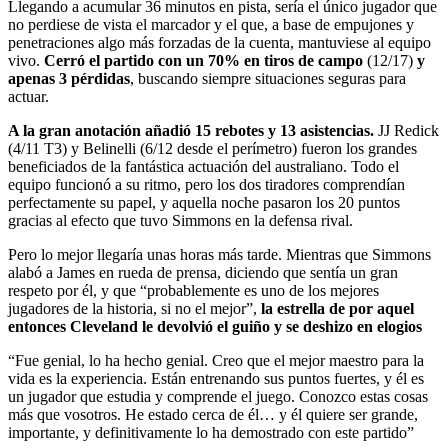
Llegando a acumular 36 minutos en pista, sería el único jugador que
no perdiese de vista el marcador y el que, a base de empujones y
penetraciones algo más forzadas de la cuenta, mantuviese al equipo
vivo.
Cerró el partido con un 70% en tiros de campo
(12/17)
y
apenas 3 pérdidas
, buscando siempre situaciones seguras para
actuar.
A la gran anotación añadió 15 rebotes y 13 asistencias.
JJ Redick
(4/11 T3) y Belinelli (6/12 desde el perímetro) fueron los grandes
beneficiados de la fantástica actuación del australiano. Todo el
equipo funcionó a su ritmo, pero los dos tiradores comprendían
perfectamente su papel, y aquella noche pasaron los 20 puntos
gracias al efecto que tuvo Simmons en la defensa rival.
Pero lo mejor llegaría unas horas más tarde. Mientras que Simmons
alabó a James en rueda de prensa, diciendo que sentía un gran
respeto por él, y que “probablemente es uno de los mejores
jugadores de la historia, si no el mejor”,
la estrella de por aquel
entonces Cleveland le devolvió el guiño y se deshizo en elogios
“Fue genial, lo ha hecho genial. Creo que el mejor maestro para la
vida es la experiencia. Están entrenando sus puntos fuertes, y él es
un jugador que estudia y comprende el juego. Conozco estas cosas
más que vosotros. He estado cerca de él… y él quiere ser grande,
importante, y definitivamente lo ha demostrado con este partido”