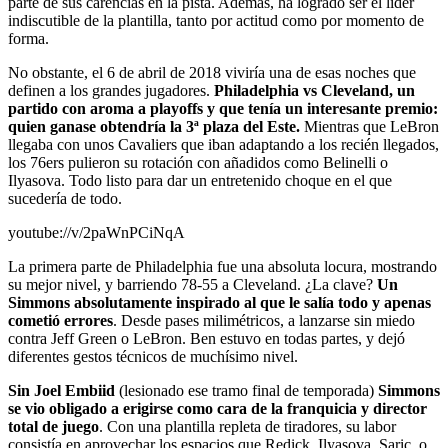
parte de sus carencias en la pista. Además, ha logrado ser el líder
indiscutible de la plantilla, tanto por actitud como por momento de
forma.
No obstante, el 6 de abril de 2018 viviría una de esas noches que
definen a los grandes jugadores.
Philadelphia vs Cleveland, un
partido con aroma a playoffs y que tenía un interesante premio:
quien ganase obtendría la 3ª plaza del Este.
Mientras que LeBron
llegaba con unos Cavaliers que iban adaptando a los recién llegados,
los 76ers pulieron su rotación con añadidos como Belinelli o
Ilyasova. Todo listo para dar un entretenido choque en el que
sucedería de todo.
youtube://v/2paWnPCiNqA
La primera parte de Philadelphia fue una absoluta locura, mostrando
su mejor nivel, y barriendo 78-55 a Cleveland. ¿La clave?
Un
Simmons absolutamente inspirado al que le salía todo y apenas
cometió errores
. Desde pases milimétricos, a lanzarse sin miedo
contra Jeff Green o LeBron. Ben estuvo en todas partes, y dejó
diferentes gestos técnicos de muchísimo nivel.
Sin Joel Embiid
(lesionado ese tramo final de temporada)
Simmons
se vio obligado a erigirse como cara de la franquicia y director
total de juego
. Con una plantilla repleta de tiradores, su labor
consistía en aprovechar los espacios que Redick, Ilyasova, Saric, o