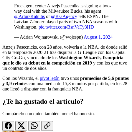
Free agent center Anzejs Pasecniks is signing a two-
way deal with the Milwaukee Bucks, his agent
@ArtursKalnitis
of
@BsaAgency
tells ESPN. The
Latvian 7-footer played parts of two NBA seasons with
Washington.
pic.twitter.com/BsnVaTy3HD
— Adrian Wojnarowski (@wojespn)
August 1, 2024
Anzejs Pasecnicks, con 28 años, volvería a la NBA, de donde salió
en la temporada 2020-21 tras disputar la G-League con los Capital
City Go-Go, vinculado de los
Washington Wizards, franquicia
que le dio su debut en la competición en 2019
y con los que tuvo
un contrato de dos años.
Con los Wizards, el
pívot letón
tuvo unos
promedios de 5,6 puntos
y 3,9 rebotes
con una media de 15,8 minutos por partido, en los 28
que llegó a disputar con la franquicia NBA.
¿Te ha gustado el artículo?
Compártelo con quien también ame el baloncesto.