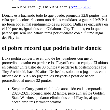
— NBACentral (@TheNBACentral)
April 3, 2023
Doncic está haciendo todo lo que puede, promedia 32.8 puntos, una
cifra que lo colocaría como uno de los candidatos a ganar el MVP
si
no fuera por el mal rendimiento de su equipo. Dallas se encuentra en
el 10° puesto, igualados con Oklahoma City Thunder, en lo que
parece que será una batalla feroz por quedarse con el último lugar
del Play-in.
el pobre récord que podría batir doncic
Luka podría convertirse en uno de los jugadores con mejor
promedio anotador en perderse los Playoffs con su equipo
. El último
en ostentar un registro de 33 puntos y perderse la postemporada fue
Tiny Archibald
,
hace 50 años
. De hecho, solo cinco jugadores en la
historia de la NBA no jugarán los Playoffs a pesar de haber
promediado al menos 32 puntos.
Stephen Curry
ganó el título de anotación en la temporada
2020-2021, promediando 32 tantos, pero aun así los Golden
State Warriors quedaron eliminados en el Play-in, al que
accedieron tras terminar octavos.