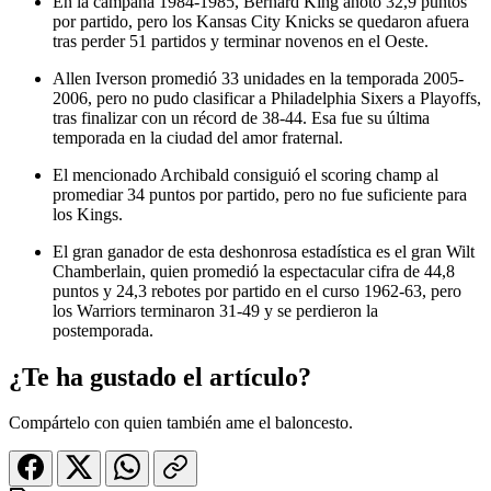
En la campaña 1984-1985,
Bernard King
anotó 32,9 puntos
por partido, pero los Kansas City Knicks se quedaron afuera
tras perder 51 partidos y terminar novenos en el Oeste.
Allen Iverson
promedió 33 unidades en la temporada 2005-
2006, pero no pudo clasificar a Philadelphia Sixers a Playoffs,
tras finalizar con un récord de 38-44. Esa fue su última
temporada en la ciudad del amor fraternal.
El mencionado Archibald consiguió el scoring champ al
promediar 34 puntos por partido, pero no fue suficiente para
los Kings.
El gran ganador de esta deshonrosa estadística es el gran
Wilt
Chamberlain
, quien promedió la espectacular cifra de 44,8
puntos y 24,3 rebotes por partido en el curso 1962-63, pero
los Warriors terminaron 31-49 y se perdieron la
postemporada.
¿Te ha gustado el artículo?
Compártelo con quien también ame el baloncesto.