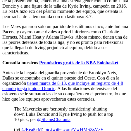
de la postemporada, teniendo a una estrella generacional como
Luka
Doncic
y a una figura de la talla de
Kyrie Irving
, campeón en 2016.
La NBA hizo eco del pésimo momento del equipo, que ostenta la
peor racha de la temporada con un lastimoso 3-7.
Los Mavs ganaron solo un partido de los últimos cinco
, ante Indiana
Pacers, y cayeron ante rivales a priori inferiores como Charlotte
Hornets, Miami Heat y Atlanta Hawks. Ahora mismo,
tienen una de
las peores defensas de toda la liga
, y no es pronto para reflexionar
que la llegada de Irving perjudicó al equipo, debido a sus
características.
Consulta nuestros
Pronósticos gratis de la NBA Solobasket
Antes de la llegada del guardia proveniente de Brooklyn Nets,
Dallas se encontraba en el quinto puesto del Oeste
. Con él en la
organización
tienen marca de 8-13, que incluye un registro de 4-8
cuando juega junto a Doncic
. A las limitaciones defensivas del
esloveno se le sumaron las de su compañero en el perímetro, lo que
hizo que los equipos aprovecharan estas carencias.
The Mavericks are ‘seriously considering’ shutting
down Luka Doncic and Kyrie Irving to push for a top
10 pick, per
@ShamsCharania
(h/t
@RealGM
)
pic.twitter.com/VwHMSZsVzV