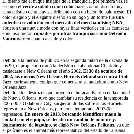
El diseño fue el buque insignia de la franquicia, por primera vez se
escogió el
verde azulado como color base
, con un diseño muy
característico de una avista driblando con un balón de baloncesto. El
color elegido y el elegante diseño en su logo y uniforme fue
una
auténtica revolución en el mercado del merchandising NBA
,
abrieron una nueva moda con rayas finas verticales en las camisetas,
e incluso fueron
copiados por otras franquicias como Detroit o
Vancouver
en cuanto a estilo y color.
Debido a la merma de público en la segunda mitad de la década de
los 90, el propietario tomó la decisión de abandonar Charlotte y
trasladarse a New Orleans en el año 2002.
El 30 de octubre de
2002, los nuevos New Orleans Hornets debutaban contra Utah
Jazz
, curiosamente equipo que comenzara su andadura como New
Orleans Jazz.
Debido a los destrozos que provocó el huracán Katrina en la ciudad
de Nueva Orleans, tuvo que cambiar su residencia en la temporada
2005-06 a Oklahoma City, surgieron dudas sobre si los Hornets
regresarían a New Orleans, pero en la temporada 2007-08
regresaron.
En enero de 2013, buscando identificar más a la
ciudad con el equipo, se decidió un cambio de nombre y,
lógicamente, de logotipo, se eligió New Orleans Pelicans
, ya que
el pelícano es el animal más representativo del estado de Luisiana.