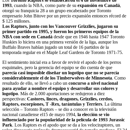
Los
Toronto Raptors se establecieron el 4 de noviembre de
1993
, cuando la NBA, como parte de su
expansión en Canadá
,
otorgó su franquicia 28 a un grupo encabezado por Toronto
empresario John Bitove por un precio expansión entonces récord de
$ 125 millones.
Los Raptors, junto con los Vancouver Grizzlies, jugaron su
primer partido en 1995, y fueron los primeros equipos de la
NBA con sede en Canadá
desde que en 1946 hasta 1947 Toronto
Huskies lo hiciera en una primera versión de la liga, aunque los
Buffalo Braves habían jugado un total de 16 partidos de la
temporada regular en el Maple Leaf Gardens de Toronto 1971-75.
El sentimiento inicial era a favor de revivir el apodo de los perros
esquimales, pero la gerencia del equipo se dio cuenta de que
parecía casi imposible diseñar un logotipo que no se parecía
considerablemente el de los Timberwolves de Minnesota
. Como
resultado de ello, se llevó a cabo un
concurso a nivel nacional
para ayudar a nombre el equipo y desarrollar sus colores y
logotipo
. Más de 2.000 aportaciones se redujeron a diez
perspectivas:
Castores, linces, dragones, Grizzlies, cerdos,
Raptors, escorpiones, T -Rex, tarántulas y Terriers
. La última
selección – Toronto Raptors – se dio a conocer en la televisión
nacional canadiense el15 de mayo 1994,
la elección se vio
influenciado por la popularidad de la película de 1993 Jurassic
Park
. Los Raptors es el apodo que se da a los velociraptores, un