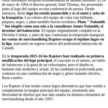
veloz dinosaurio terópodo dromaeosaurid de tamaño mediano. El 24
de mayo de 1994 el director general, Isiah Thomas, fue presentado
junto al logo del equipo en una conferencia de prensa. Desde
entonces, dicho
logo ha estado inamovible y es el santo y seña de
la franquicia
. Los colores del equipo de color rojo brillante,
púrpura, negro, y plata también fueron revelados.
Plata " Naismith
" fue elegido como una oda a la canadiense James Naismith, el
inventor del baloncesto
. El equipo originalmente compitió en la
División Central, y antes de que comenzara la temporada inaugural,
las ventas de merchandising Raptors ocupa el séptimo lugar en
la liga
, marcando un regreso exitoso del profesional baloncesto de
Canadá.
En la
temporada 2015-16 los Raptors han realizado su primera
modificación del logo principal
, el concepto es el mismo, un balón
de baloncesto y la garra de un velociraptor, pero el diseño es
bastante más moderno y actual. Se ha cambiado la policromía para
centrarse en una combinación de negro y grises bastante efectiva.
Buen cambio.
Los Raptors sí han tenido varios logos alternativos que han venido a
complementar la imagen principal del equipo, mostrando una
diversidad de diseños que han sido usados en distintos elementos de
merchandising desde el año 1995.