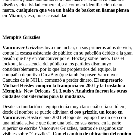
diseño y efectividad comercial, así como en identificación de una
marca,
cualquiera que vea un balón de basket en llamas piensa
en Miami
, y eso, no es casualidad.
Memphis Grizzlies
Vancouver Grizzlies
tuvo que luchar, en sus primeros años de vida,
contra la escasa asistencia de público en su pabellón debido a la gran
pasión que hay en Vancouver por el Hockey sobre hielo. Tras el
lockout, la asistencia del público a los partidos disminuyó
considerablemente, por lo que los propietarios del equipo, la
compañía deportiva OrcaBay (que también posee Vancouver
Canucks de la NHL), comenzó a perder dinero.
El empresario
Michael Heisley compró la franquicia en 2001 y la trasladó a
Memphis. New Orleans, St. Louis y Anaheim fueron las otras
ciudades consideradas para la mudanza.
Desde su fundación el equipo tenía muy claro cuál sería su tótem,
desde el nombre se puede adivinar,
el oso grizzlie, un icono en
Vancouver
. Hasta el año 2001 el logo del equipo fue un oso con
una mirada salvaje que tiene una bola en sus garras, en la parte
superior se escribe Vancouver Grizzlies, rastros de rasguños son
visibles sobre “Grizzlies”.
Con el cambio de ubicación del equipo