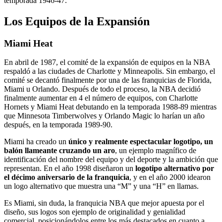
temporada 1946-47.
Los Equipos de la Expansión
Miami Heat
En abril de 1987, el comité de la expansión de equipos en la NBA
respaldó a las ciudades de Charlotte y Minneapolis. Sin embargo, el
comité se decantó finalmente por una de las franquicias de Florida,
Miami u Orlando. Después de todo el proceso, la NBA decidió
finalmente aumentar en 4 el número de equipos, con Charlotte
Hornets y Miami Heat debutando en la temporada 1988-89 mientras
que Minnesota Timberwolves y Orlando Magic lo harían un año
después, en la temporada 1989-90.
Miami ha creado un
único y realmente espectacular logotipo, un
balón llameante cruzando un aro
, un ejemplo magnífico de
identificación del nombre del equipo y del deporte y la ambición que
representan. En el año 1998 diseñaron un
logotipo alternativo por
el décimo aniversario de la franquicia
, y en el año 2000 idearon
un logo alternativo que muestra una “M” y una “H” en llamas.
Es Miami, sin duda, la franquicia NBA que mejor apuesta por el
diseño, sus logos son ejemplo de originalidad y genialidad
comercial, posicionándolos entre los más destacados en cuanto a