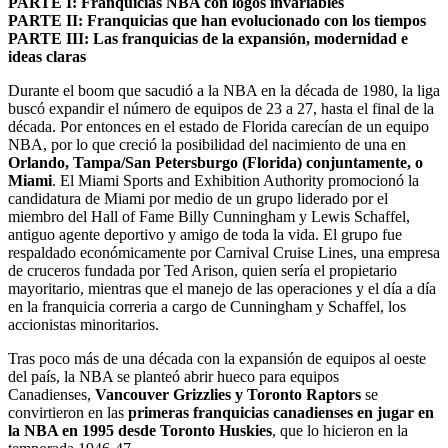
PARTE I: Franquicias NBA con logos invariables
PARTE II: Franquicias que han evolucionado con los tiempos
PARTE III: Las franquicias de la expansión, modernidad e
ideas claras
Durante el boom que sacudió a la NBA en la década de 1980, la liga
buscó expandir el número de equipos de 23 a 27, hasta el final de la
década. Por entonces en el estado de Florida carecían de un equipo
NBA, por lo que creció la posibilidad del nacimiento de una en
Orlando, Tampa/San Petersburgo (Florida) conjuntamente, o
Miami
. El Miami Sports and Exhibition Authority promocionó la
candidatura de Miami por medio de un grupo liderado por el
miembro del Hall of Fame Billy Cunningham y Lewis Schaffel,
antiguo agente deportivo y amigo de toda la vida. El grupo fue
respaldado económicamente por Carnival Cruise Lines, una empresa
de cruceros fundada por Ted Arison, quien sería el propietario
mayoritario, mientras que el manejo de las operaciones y el día a día
en la franquicia correria a cargo de Cunningham y Schaffel, los
accionistas minoritarios.
Tras poco más de una década con la expansión de equipos al oeste
del país, la NBA se planteó abrir hueco para equipos
Canadienses,
Vancouver Grizzlies y Toronto Raptors
se
convirtieron en las
primeras franquicias canadienses en jugar en
la NBA en 1995
desde Toronto Huskies
, que lo hicieron en la