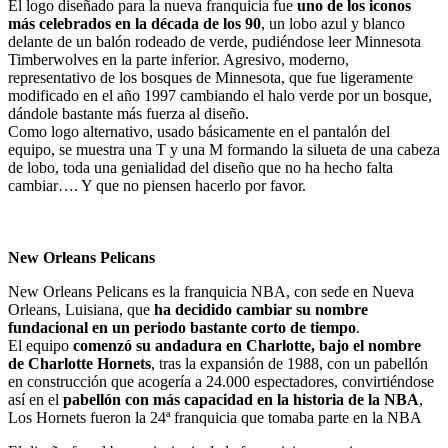
El logo diseñado para la nueva franquicia fue
uno de los iconos
más celebrados en la década de los 90
, un lobo azul y blanco
delante de un balón rodeado de verde, pudiéndose leer Minnesota
Timberwolves en la parte inferior. Agresivo, moderno,
representativo de los bosques de Minnesota, que fue ligeramente
modificado en el año 1997 cambiando el halo verde por un bosque,
dándole bastante más fuerza al diseño.
Como logo alternativo, usado básicamente en el pantalón del
equipo, se muestra una T y una M formando la silueta de una cabeza
de lobo, toda una genialidad del diseño que no ha hecho falta
cambiar…. Y que no piensen hacerlo por favor.
New Orleans Pelicans
New Orleans Pelicans es la franquicia NBA, con sede en Nueva
Orleans, Luisiana, que
ha decidido cambiar su nombre
fundacional en un periodo bastante corto de tiempo
.
El equipo
comenzó su andadura en Charlotte, bajo el nombre
de Charlotte Hornets
, tras la expansión de 1988, con un pabellón
en construcción que acogería a 24.000 espectadores, convirtiéndose
así en el
pabellón con más capacidad en la historia de la NBA
,
Los Hornets fueron la 24ª franquicia que tomaba parte en la NBA