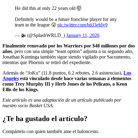
He did this at only 22 years old 🤯
Definitely would be a future franchise player for any
team in the league 😤
pic.twitter.com/btiJ3ehIv9
— 🚁 (@SplashWRLD_)
January 11, 2026
Finalmente renovado por los Warriors por $48 millones por dos
años
, pero con una simple “team option” adjunta a su segundo año,
Jonathan Kuminga también sigue siendo vigilado por Sacramento,
mientras que Phoenix se retiró del expediente.
Además de “JoKu” (11.8 puntos, 6.2 rebotes, 2.6 asistencias),
Los
Angeles
está vinculado desde hace varias semanas a elementos
como Trey Murphy III y Herb Jones de los Pelicans, o Keon
Ellis de los Kings
.
Este artículo es una adaptación de un artículo publicado por
nuestro socio Basket USA.
¿Te ha gustado el artículo?
Compártelo con quien también ame el baloncesto.