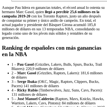
Aunque Pau lidera en ganancias totales, el récord anual lo ostenta su
hermano Marc Gasol, quien
llegó a percibir 25,6 millones en la
campaña 2019-20
con los Toronto Raptors, justo un año después
de conquistar su primer y único anillo de campeón. En total, el
actual jugador y presidente del Bàsquet Girona acumuló 185,8
millones de dólares en sus 13 temporadas NBA, consolidando su
legado como uno de los pívots más sólidos y rentables de su
generación.
Ranking de españoles con más ganancias
en la NBA
1 –
Pau Gasol
(Grizzlies, Lakers, Bulls, Spurs, Bucks, Trail
Blazers): 220,9 millones de dólares
2 –
Marc Gasol
(Grizzlies, Raptors, Lakers): 181,6 millones
de dólares
3 –
Serge Ibaka
(OKC, Magic, Raptors, Clippers, Bucks,
Pacers) 141 millones de dólares
4 –
Ricky Rubio
(Timberwolves, Jazz, Suns, Cavs, Pacers):
131 millones de dólares
5 –
José Manuel Calderón
(Raptors, Mavs, Knicks, Hawks,
Warriors, Lakers, Cavs, Pistons): 84 millones de dólares