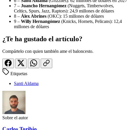
6 –
Santi Aldama
(Grizzlies): 62 millones de dólares en 2027
7 –
Juancho Hernangómez
(Nuggets, Timberwolves,
Celtics, Spurs, Jazz, Raptors): 24,9 millones de dólares
8 –
Álex Abrines
(OKC): 15 millones de dólares
9 –
Willy Hernangómez
(Knicks, Hornets, Pelicans): 12,4
millones de dólares
¿Te ha gustado el artículo?
Compártelo con quien también ame el baloncesto.
Etiquetas
Santi Aldama
Sobre el autor
Carlos Toribio