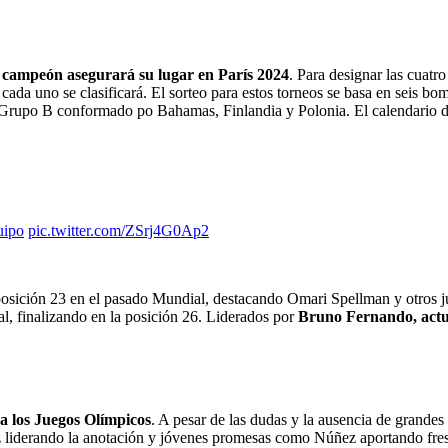
l campeón asegurará su lugar en París 2024
. Para designar las cuatr
e cada uno se clasificará. El sorteo para estos torneos se basa en seis
l Grupo B conformado po Bahamas, Finlandia y Polonia. El calendario de
ipo
pic.twitter.com/ZSrj4G0Ap2
a posición 23 en el pasado Mundial, destacando Omari Spellman y otros
l, finalizando en la posición 26. Liderados por
Bruno Fernando, actu
s a los Juegos Olímpicos
. A pesar de las dudas y la ausencia de grandes 
iderando la anotación y jóvenes promesas como Núñez aportando frescura