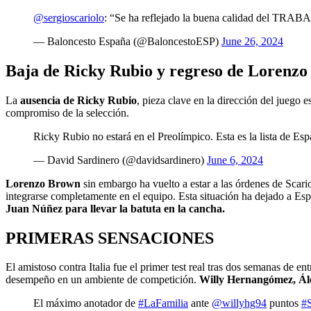
@sergioscariolo
: “Se ha reflejado la buena calidad del TRAB
— Baloncesto España (@BaloncestoESP)
June 26, 2024
Baja de Ricky Rubio y regreso de Lorenz
La
ausencia de Ricky Rubio
, pieza clave en la dirección del juego 
compromiso de la selección.
Ricky Rubio no estará en el Preolímpico. Esta es la lista de Es
— David Sardinero (@davidsardinero)
June 6, 2024
Lorenzo Brown
sin embargo ha vuelto a estar a las órdenes de Scario
integrarse completamente en el equipo. Esta situación ha dejado a Esp
Juan Núñez para llevar la batuta en la cancha.
PRIMERAS SENSACIONES
El amistoso contra Italia fue el primer test real tras dos semanas de 
desempeño en un ambiente de competición.
Willy Hernangómez, Ál
El máximo anotador de
#LaFamilia
ante
@willyhg94
puntos
#