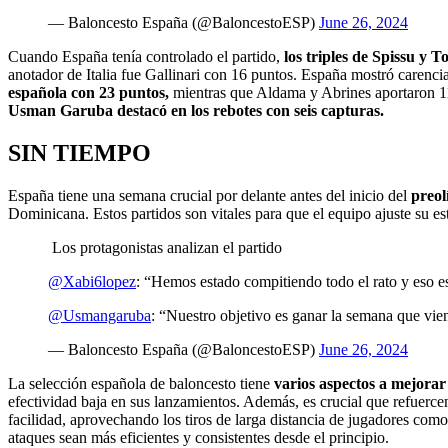
— Baloncesto España (@BaloncestoESP)
June 26, 2024
Cuando España tenía controlado el partido,
los triples de Spissu y T
anotador de Italia fue Gallinari con 16 puntos. España mostró carencias
española con 23 puntos,
mientras que Aldama y Abrines aportaron 11 
Usman Garuba destacó en los rebotes con seis capturas.
SIN TIEMPO
España tiene una semana crucial por delante antes del inicio del
preol
Dominicana. Estos partidos son vitales para que el equipo ajuste su es
Los protagonistas analizan el partido
@Xabi6lopez
: “Hemos estado compitiendo todo el rato y eso 
@Usmangaruba
: “Nuestro objetivo es ganar la semana que vi
— Baloncesto España (@BaloncestoESP)
June 26, 2024
La selección española de baloncesto tiene
varios aspectos a mejorar
efectividad baja en sus lanzamientos. Además, es crucial que refuercen
facilidad, aprovechando los tiros de larga distancia de jugadores com
ataques sean más eficientes y consistentes desde el principio.