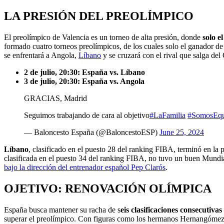
LA PRESIÓN DEL PREOLÍMPICO
El preolímpico de Valencia es un torneo de alta presión, donde
solo e
formado cuatro torneos preolímpicos, de los cuales solo el ganador d
se enfrentará a Angola,
Líbano
y se cruzará con el rival que salga de
2 de julio, 20:30: España vs. Líbano
3 de julio, 20:30: España vs. Angola
GRACIAS, Madrid
Seguimos trabajando de cara al objetivo
#LaFamilia
#SomosEqu
— Baloncesto España (@BaloncestoESP)
June 25, 2024
Líbano
, clasificado en el puesto 28 del ranking FIBA, terminó en l
clasificada en el puesto 34 del ranking FIBA, no tuvo un buen Mundia
bajo la dirección del entrenador español Pep Clarós
.
OJETIVO: RENOVACIÓN OLÍMPICA
España busca mantener su racha de s
eis clasificaciones consecutiva
superar el preolímpico. Con figuras como los hermanos Hernangómez l