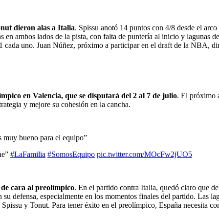
onut dieron alas a Italia
. Spissu anotó 14 puntos con 4/8 desde el arco
 en ambos lados de la pista, con falta de puntería al inicio y lagunas d
cada uno. Juan Núñez, próximo a participar en el draft de la NBA, diri
ímpico en Valencia, que se disputará del 2 al 7 de julio
. El próximo 
trategia y mejore su cohesión en la cancha.
es muy bueno para el equipo”
ene”
#LaFamilia
#SomosEquipo
pic.twitter.com/MOcFw2jUO5
 de cara al preolímpico
. En el partido contra Italia, quedó claro que 
 su defensa, especialmente en los momentos finales del partido. Las lag
o Spissu y Tonut. Para tener éxito en el preolímpico, España necesita c