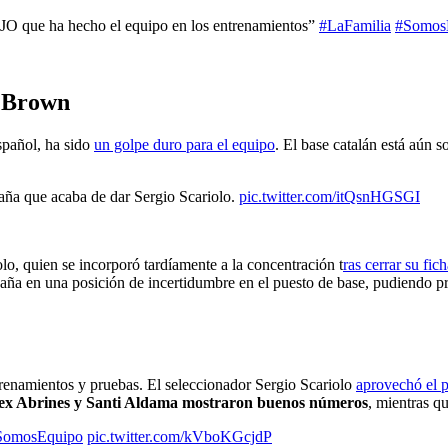
AJO que ha hecho el equipo en los entrenamientos”
#LaFamilia
#Somos
o Brown
español, ha sido
un golpe duro para el equipo
. El base catalán está aún 
paña que acaba de dar Sergio Scariolo.
pic.twitter.com/itQsnHGSGI
lo, quien se incorporó tardíamente a la concentración t
ras cerrar su fic
aña en una posición de incertidumbre en el puesto de base, pudiendo pre
entrenamientos y pruebas. El seleccionador Sergio Scariolo
aprovechó el p
ex Abrines y Santi Aldama mostraron buenos números
, mientras q
SomosEquipo
pic.twitter.com/kVboKGcjdP