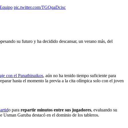
Equipo
pic.twitter.com/TGQqaDcisc
sopesando su futuro y ha decidido descansar, un verano más, del
haje con el Panathinaikos
, aún no ha tenido tiempo suficiente para
parar hasta el momento la previa a la cita olímpica solo con el joven
artid
o para
repartir minutos entre sus jugadores
, evaluando su
ue Usman Garuba destacó en el dominio de los tableros.