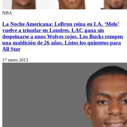
NBA
La Noche Americana: LeBron reina en LA. ‘Melo’
vuelve a triunfar en Londres. LAC gana sin
despeinarse a unos Wolves cojos. Los Bucks rompen
una maldición de 26 años. Listos los quintetos para
All Star
17 enero 2013