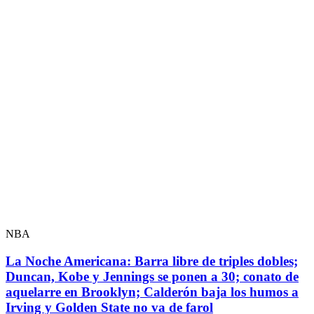
NBA
La Noche Americana: Barra libre de triples dobles;
Duncan, Kobe y Jennings se ponen a 30; conato de
aquelarre en Brooklyn; Calderón baja los humos a
Irving y Golden State no va de farol