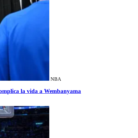
NBA
 complica la vida a Wembanyama