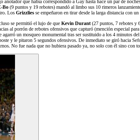
go anotador que había correspondido a Gay hasta hace un par de noches.
Z-Bo
(9 puntos y 19 rebotes) mandó al limbo sus 10 rimeros lanzamiento
tiro. Los
Grizzlies
se empeñaron en tirar desde la larga distancia con un 
luso se permitió el lujo de que
Kevin Durant
(27 puntos, 7 rebotes y 6
racias al porrón de rebotes ofensivos que capturó (mención especial par
e agarró un mosqueo monumental tras ser sustituido a los 4 minutos del
 poste y le pitaron 5 segundos ofensivos. De inmediato se giró hacia Sef
arnos. No fue nada que no hubiera pasado ya, no solo con él sino con t