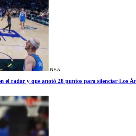
NBA
en el radar y que anotó 28 puntos para silenciar Los Á