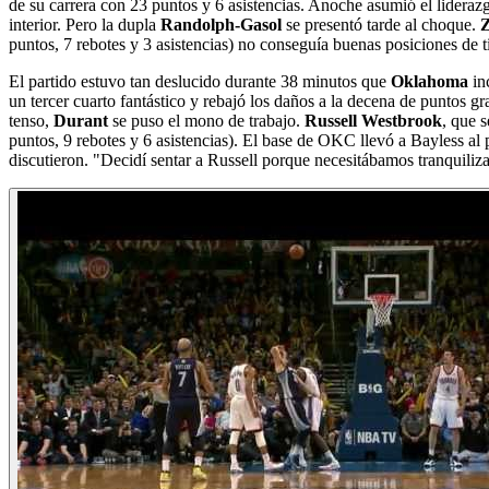
de su carrera con 23 puntos y 6 asistencias. Anoche asumió el lideraz
interior. Pero la dupla
Randolph-Gasol
se presentó tarde al choque.
puntos, 7 rebotes y 3 asistencias) no conseguía buenas posiciones de 
El partido estuvo tan deslucido durante 38 minutos que
Oklahoma
inc
un tercer cuarto fantástico y rebajó los daños a la decena de puntos g
tenso,
Durant
se puso el mono de trabajo.
Russell Westbrook
, que
s
puntos, 9 rebotes y 6 asistencias). El base de OKC llevó a Bayless al
discutieron. "Decidí sentar a Russell porque necesitábamos tranquiliz