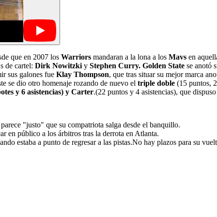
sde que en 2007 los
Warriors
mandaran a la lona a los
Mavs
en aquell
s de cartel:
Dirk Nowitzki
y
Stephen Curry. Golden State
se anotó 
ir sus galones fue
Klay Thompson
, que tras situar su mejor marca an
ste se dio otro homenaje rozando de nuevo el
triple doble
(15 puntos, 20
otes y 6 asistencias)
y
C
arter
.(22 puntos y 4 asistencias), que dispuso
parece "justo" que su compatriota salga desde el banquillo.
 en público a los árbitros tras la derrota en Atlanta.
ando estaba a punto de regresar a las pistas.No hay plazos para su vuelt