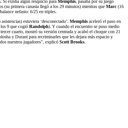
 Si existía algún resquicio para
Memphis
, pasaba por su juego
s (su primera canasta llegó a los 29 minutos) mientras que
Marc
(16
balance nefasto: 6/25 en triples.
 asistencias) estuviera ‘desconectado’.
Memphis
aceleró el paso en
a los 9 que cogió
Randolph
). Y cuando el encuentro se puso medio
 tercer cuarto, mostró su versión centrada y acabó el choque con 21
olosha y Durant para recriminarles que les dejara más espacio y
odos nuestros jugadores", explicó
Scott Brooks
.