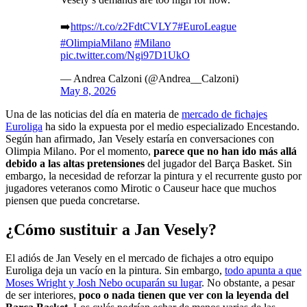
➡️
https://t.co/z2FdtCVLY7
#EuroLeague
#OlimpiaMilano
#Milano
pic.twitter.com/Ngi97D1UkO
— Andrea Calzoni (@Andrea__Calzoni)
May 8, 2026
Una de las noticias del día en materia de
mercado de fichajes
Euroliga
ha sido la expuesta por el medio especializado Encestando.
Según han afirmado, Jan Vesely estaría en conversaciones con
Olimpia Milano. Por el momento,
parece que no han ido más allá
debido a las altas pretensiones
del jugador del Barça Basket. Sin
embargo, la necesidad de reforzar la pintura y el recurrente gusto por
jugadores veteranos como Mirotic o Causeur hace que muchos
piensen que pueda concretarse.
¿Cómo sustituir a Jan Vesely?
El adiós de Jan Vesely en el mercado de fichajes a otro equipo
Euroliga deja un vacío en la pintura. Sin embargo,
todo apunta a que
Moses Wright y Josh Nebo ocuparán su lugar
. No obstante, a pesar
de ser interiores,
poco o nada tienen que ver con la leyenda del