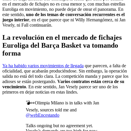
en el mercado de fichajes no es cosa menor y, con muchas estrellas
Euroliga en movimiento, no puede dejar de otear el panorama. En
este sentido,
uno de los temas de conversación recurrentes es el
juego interior
, en el que parece que ni Willy Hernangómez, ni Jan
Vesely, ni Fall continuarán.
La revolución en el mercado de fichajes
Euroliga del Barça Basket va tomando
forma
Ya ha habido varios movimientos de llegada
que parecen, a falta de
oficialidad, que acabarán produciéndose. Sin embargo, la operación
salida no está del todo clara. La competición manda y parece que los
adioses se están postergando.
Varios
contratos están cerca de su
vencimiento
. En este sentido, Jan Vesely parece ser uno de los
primeros en dejar noticias en estas lindes.
💣👀Olimpia Milano is in talks with Jan
Vesely, sources told me and
@webEncestando
Talks ongoing but no agreement yet.
Vesely’s demands are too high for now.