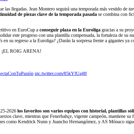
que las llegadas. Jean Montero seguirá una temporada más vestido de
ta
tinuidad de piezas clave de la temporada pasada
se combina con fich
etitivo en EuroCup a
conseguir plaza en la Euroliga
gracias a su proye
lidar este progreso con una plantilla compensada, la fortaleza de su nu
s en su regreso a la Euroliga? ¿Darán la sorpresa frente a gigantes ya 
𝙟𝙖… ¡EL ROIG ARENA!
ectaConTuPasión
pic.twitter.com/85kYfUaj8f
2025-2026
los favoritos son varios equipos con historial, plantillas só
fuerzos clave, mientras que Fenerbahçe, vigente campeón, mantiene su fo
iones como Kendrick Nunn y Juancho Hernangómez, y AS Mónaco sigue d