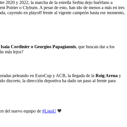
re 2020 y 2022, la marcha de la estrella Serbia dejo huérfano a
t Poirier o Clyburn. A pesar de esto, han ido de menos a más en tres
pasada, cayendo en playoff frente al vigente campeón hasta ese momento,
Isaia Cordinier o Georgios Papagiannis
, que buscan dar a los
án más lejos?
emporadas peleando en EuroCup y ACB, la llegada de la
Roig Arena
y
do discreto, la dirección deportiva ha dado un paso al frente para
ven del nuevo equipo de
#LigaU
🧡