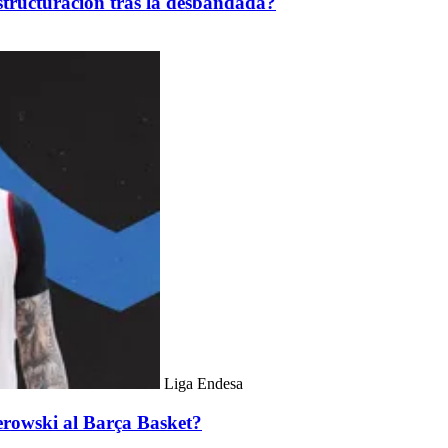
estructuración tras la desbandada?
Liga Endesa
erowski al Barça Basket?