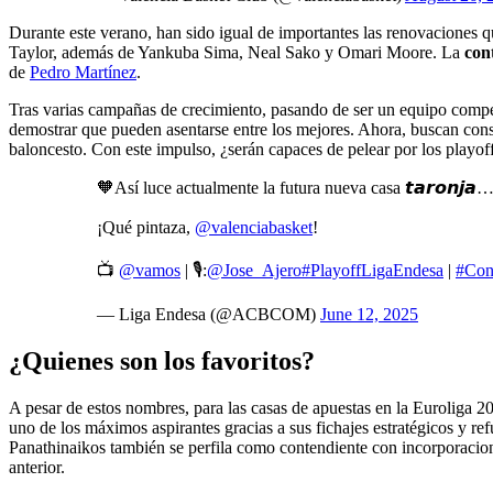
Durante este verano, han sido igual de importantes las renovaciones 
Taylor, además de Yankuba Sima, Neal Sako y Omari Moore. La
con
de
Pedro Martínez
.
Tras varias campañas de crecimiento, pasando de ser un equipo comp
demostrar que pueden asentarse entre los mejores. Ahora, buscan conso
baloncesto. Con este impulso, ¿serán capaces de pelear por los playoff
🧡Así luce actualmente la futura nueva casa 𝙩𝙖𝙧𝙤𝙣
¡Qué pintaza,
@valenciabasket
!
📺
@vamos
| 🎙️:
@Jose_Ajero
#PlayoffLigaEndesa
|
#Con
— Liga Endesa (@ACBCOM)
June 12, 2025
¿Quienes son los favoritos?
A pesar de estos nombres, para las casas de apuestas en la Euroliga 
uno de los máximos aspirantes gracias a sus fichajes estratégicos y re
Panathinaikos también se perfila como contendiente con incorporac
anterior.