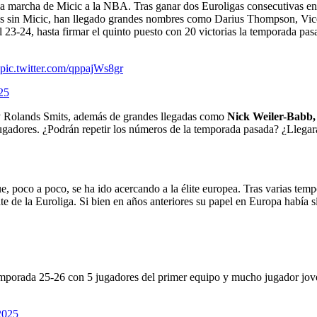
la marcha de Micic a la NBA. Tras ganar dos Euroligas consecutivas ent
as sin Micic, han llegado grandes nombres como Darius Thompson, Vicen
en el 23-24, hasta firmar el quinto puesto con 20 victorias la temporada 
pic.twitter.com/qppajWs8gr
25
 Rolands Smits, además de grandes llegadas como
Nick Weiler-Babb, 
 jugadores. ¿Podrán repetir los números de la temporada pasada? ¿Llegar
e, poco a poco, se ha ido acercando a la élite europea. Tras varias t
te de la Euroliga. Si bien en años anteriores su papel en Europa había si
emporada 25-26 con 5 jugadores del primer equipo y mucho jugador jo
2025