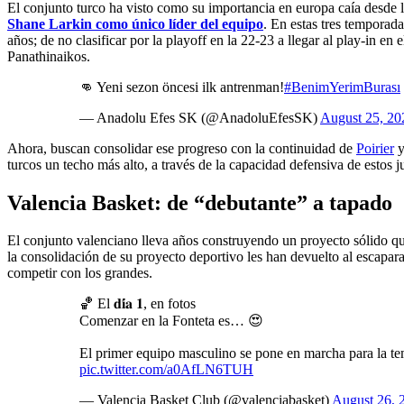
El conjunto turco ha visto como su importancia en europa caía desde 
Shane Larkin como único líder del equipo
. En estas tres temporad
años; de no clasificar por la playoff en la 22-23 a llegar al play-in 
Panathinaikos.
👊 Yeni sezon öncesi ilk antrenman!
#BenimYerimBurası
— Anadolu Efes SK (@AnadoluEfesSK)
August 25, 20
Ahora, buscan consolidar ese progreso con la continuidad de
Poirier
y
turcos un techo más alto, a través de la capacidad defensiva de estos
Valencia Basket: de “debutante” a tapado
El conjunto valenciano lleva años construyendo un proyecto sólido qu
la consolidación de su proyecto deportivo les han devuelto al escapara
competir con los grandes.
🏀 El 𝐝𝐢́𝐚 𝟏, en fotos
Comenzar en la Fonteta es… 😍
El primer equipo masculino se pone en marcha para la t
pic.twitter.com/a0AfLN6TUH
— Valencia Basket Club (@valenciabasket)
August 26, 