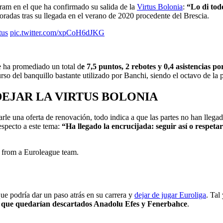
gram en el que ha confirmado su salida de la
Virtus Bolonia
:
“Lo di tod
radas tras su llegada en el verano de 2020 procedente del Brescia.
tus
pic.twitter.com/xpCoH6dJKG
 ha promediado un total d
e 7,5 puntos, 2 rebotes y 0,4 asistencias p
urso del banquillo bastante utilizado por Banchi, siendo el octavo de la 
DEJAR LA VIRTUS BOLONIA
le una oferta de renovación, todo indica a que las partes no han llegad
especto a este tema:
“Ha llegado la encrucijada: seguir así o respet
 from a Euroleague team.
ue podría dar un paso atrás en su carrera y
dejar de jugar Euroliga
. Tal
í que quedarían descartados Anadolu Efes y Fenerbahce
.