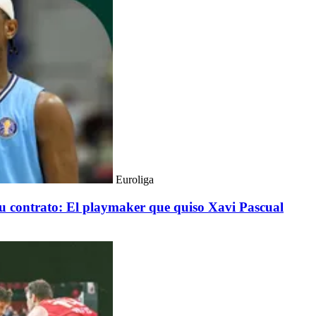
Euroliga
 su contrato: El playmaker que quiso Xavi Pascual