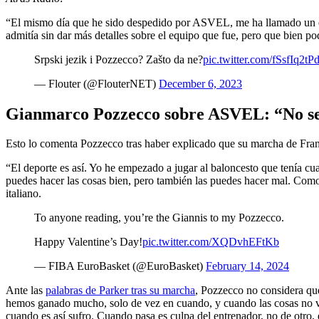
“El mismo día que he sido despedido por ASVEL, me ha llamado un eq
admitía sin dar más detalles sobre el equipo que fue, pero que bien p
Srpski jezik i Pozzecco? Zašto da ne?
pic.twitter.com/fSsfIq2tP
— Flouter (@FlouterNET)
December 6, 2023
Gianmarco Pozzecco sobre ASVEL: “No se
Esto lo comenta Pozzecco tras haber explicado que su marcha de Franci
“El deporte es así. Yo he empezado a jugar al baloncesto que tenía cu
puedes hacer las cosas bien, pero también las puedes hacer mal. Como
italiano.
To anyone reading, you’re the Giannis to my Pozzecco.
Happy Valentine’s Day!
pic.twitter.com/XQDvhEFtKb
— FIBA EuroBasket (@EuroBasket)
February 14, 2024
Ante las
palabras de Parker tras su marcha
, Pozzecco no considera qu
hemos ganado mucho, solo de vez en cuando, y cuando las cosas no van
cuando es así sufro. Cuando pasa es culpa del entrenador, no de otro, 