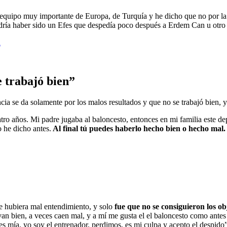
uipo muy importante de Europa, de Turquía y he dicho que no por la se
odría haber sido un Efes que despedía poco después a Erdem Can u otro 
d
 trabajó bien”
a se da solamente por los malos resultados y que no se trabajó bien, y 
atro años. Mi padre jugaba al baloncesto, entonces en mi familia este d
 he dicho antes.
Al final tú puedes haberlo hecho bien o hecho mal. 
e hubiera mal entendimiento, y solo
fue que no se consiguieron los ob
 bien, a veces caen mal, y a mí me gusta el el baloncesto como antes 
es mía, yo soy el entrenador, perdimos, es mi culpa y acepto el despido”