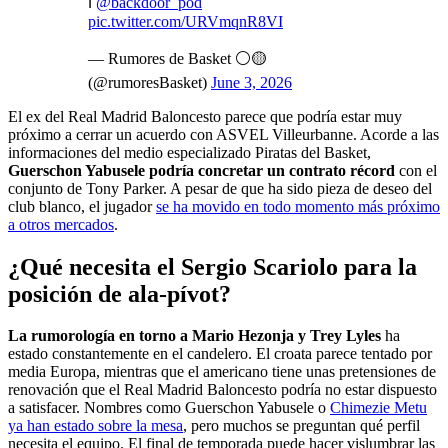
ℹ️
@backdoor_pod
pic.twitter.com/URVmqnR8VI
— Rumores de Basket ⚪🟡
(@rumoresBasket)
June 3, 2026
El ex del Real Madrid Baloncesto parece que podría estar muy
próximo a cerrar un acuerdo con ASVEL Villeurbanne. Acorde a las
informaciones del medio especializado Piratas del Basket,
Guerschon Yabusele podría concretar un contrato récord
con el
conjunto de Tony Parker. A pesar de que ha sido pieza de deseo del
club blanco, el jugador
se ha movido en todo momento más próximo
a otros mercados
.
¿Qué necesita el Sergio Scariolo para la
posición de ala-pívot?
La rumorología en torno a Mario Hezonja y Trey Lyles
ha
estado constantemente en el candelero. El croata parece tentado por
media Europa, mientras que el americano tiene unas pretensiones de
renovación que el Real Madrid Baloncesto podría no estar dispuesto
a satisfacer. Nombres como Guerschon Yabusele o
Chimezie Metu
ya han estado sobre la mesa
, pero muchos se preguntan qué perfil
necesita el equipo. El final de temporada puede hacer vislumbrar las