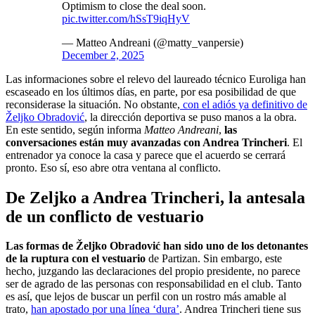
Optimism to close the deal soon.
pic.twitter.com/hSsT9iqHyV
— Matteo Andreani (@matty_vanpersie)
December 2, 2025
Las informaciones sobre el relevo del laureado técnico Euroliga han
escaseado en los últimos días, en parte, por esa posibilidad de que
reconsiderase la situación. No obstante,
con el adiós ya definitivo de
Željko Obradović
, la dirección deportiva se puso manos a la obra.
En este sentido, según informa
Matteo Andreani
,
las
conversaciones están muy avanzadas con Andrea Trincheri
. El
entrenador ya conoce la casa y parece que el acuerdo se cerrará
pronto. Eso sí, eso abre otra ventana al conflicto.
De Zeljko a Andrea Trincheri, la antesala
de un conflicto de vestuario
Las formas de Željko Obradović han sido uno de los detonantes
de la ruptura con el vestuario
de Partizan. Sin embargo, este
hecho, juzgando las declaraciones del propio presidente, no parece
ser de agrado de las personas con responsabilidad en el club. Tanto
es así, que lejos de buscar un perfil con un rostro más amable al
trato,
han apostado por una línea ‘dura’
. Andrea Trincheri tiene sus