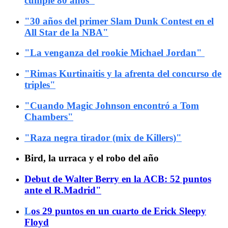
cumple 80 años"
"30 años del primer Slam Dunk Contest en el
All Star de la NBA"
"
L
a venganza del rookie Michael Jordan"
"Rimas Kurtinaitis y la afrenta del concurso de
triples
"
"Cuando Magic Johnson encontró a Tom
Chambers
"
"Raza negra tirador (mix de Killers)
"
Bird, la urraca y el robo del año
Debut de Walter Berry en la ACB: 52 puntos
ante el R.Madrid"
L
os 29 puntos en un cuarto de Erick Sleepy
Floyd