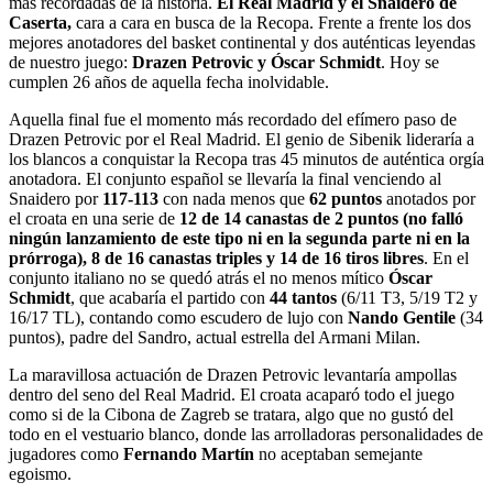
más recordadas de la historia.
El Real Madrid y el Snaidero de
Caserta,
cara a cara en busca de la Recopa. Frente a frente los dos
mejores anotadores del basket continental y dos auténticas leyendas
de nuestro juego:
Drazen Petrovic y Óscar Schmidt
. Hoy se
cumplen 26 años de aquella fecha inolvidable.
Aquella final fue el momento más recordado del efímero paso de
Drazen Petrovic por el Real Madrid. El genio de Sibenik lideraría a
los blancos a conquistar la Recopa tras 45 minutos de auténtica orgía
anotadora. El conjunto español se llevaría la final venciendo al
Snaidero por
117-113
con nada menos que
62 puntos
anotados por
el croata en una serie de
12 de 14 canastas de 2 puntos (no falló
ningún lanzamiento de este tipo ni en la segunda parte ni en la
prórroga), 8 de 16 canastas triples y 14 de 16 tiros libres
. En el
conjunto italiano no se quedó atrás el no menos mítico
Óscar
Schmidt
, que acabaría el partido con
44 tantos
(6/11 T3, 5/19 T2 y
16/17 TL), contando como escudero de lujo con
Nando Gentile
(34
puntos), padre del Sandro, actual estrella del Armani Milan.
La maravillosa actuación de Drazen Petrovic levantaría ampollas
dentro del seno del Real Madrid. El croata acaparó todo el juego
como si de la Cibona de Zagreb se tratara, algo que no gustó del
todo en el vestuario blanco, donde las arrolladoras personalidades de
jugadores como
Fernando Martín
no aceptaban semejante
egoismo.