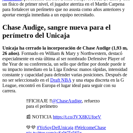
un físico de primer nivel, el jugador aterriza en el Martín Carpena
para fortalecer un perímetro que no asusta como años anteriores y
aportar energía inmediata a un equipo necesitado.
Chase Audige, sangre nueva para el
perímetro del Unicaja
Unicaja ha cerrado la incorporación de Chase Audige (1,93 m,
26 años)
. Formado en William & Mary y Northwestern, destacó
especialmente en esta última al ser nombrado Defensive Player of
the Year de su conferencia, un sello que define por donde puede ir
su impacto inmediato en la Liga Endesa: manos rápidas, intensidad
constante y capacidad para defender varias posiciones. Después de
no ser seleccionado en el
Draft NBA
y una etapa discreta en la G
League, encontró en Europa el lugar ideal para seguir con su
carrera.
‼️FICHAJE ‼️
@ChaseAudige
, refuerzo
para el perímetro
📰 NOTICIA
https://t.co/JVX8KUfoeV
💚💜
#YoSoyDelUnicaja
#WelcomeChase
pic.twitter.com/wSzWTe565x