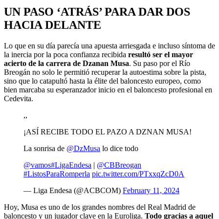
UN PASO ‘ATRÁS’ PARA DAR DOS
HACIA DELANTE
Lo que en su día parecía una apuesta arriesgada e incluso síntoma de
la inercia por la poca confianza recibida
resultó ser el mayor
acierto de la carrera de Dzanan Musa
. Su paso por el Río
Breogán no solo le permitió recuperar la autoestima sobre la pista,
sino que lo catapultó hasta la élite del baloncesto europeo, como
bien marcaba su esperanzador inicio en el baloncesto profesional en
Cedevita.
,,
¡ASÍ RECIBE TODO EL PAZO A DZNAN MUSA!
La sonrisa de
@DzMusa
lo dice todo
@vamos
#LigaEndesa
|
@CBBreogan
#ListosParaRomperla
pic.twitter.com/PTxxqZcD0A
— Liga Endesa (@ACBCOM)
February 11, 2024
Hoy, Musa es uno de los grandes nombres del Real Madrid de
baloncesto y un jugador clave en la Euroliga.
Todo gracias a aquel