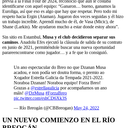
previa a la Final Four de 2024, reconoció que aún le costaba
identificarse con aquel equipo: “Ganaron… bueno, ganamos la
Euroliga, así que eso es algo que hay que respetar. Pero todo mi
respeto hacia Ergin (Ataman). Jugaron dos veces seguidas y él hizo
un trabajo increíble. Aprendí mucho de él, de Vasa (Micic), de
Shane (Larkin). Me ayudaron mucho a estar donde estoy ahora”.
Sin sitio en Estambul,
Musa y el club decidieron separar sus
caminos
. Anadolu Efes ejecutó la cláusula de salida de su contrato
en junio de 2021, permitiéndole buscar una nueva oportunidad
parareencontrarse como jugador… y a fe que lo consiguió.
Un ano espectacular do Breo no que Dzanan Musa
acadou, e non podía ser doutra forma, o premio ao
Xogador Estrella Galicia da Tempada 2021-2022.
Noraboa Dzanan! Noraboa equipo! Forza Breo!
Grazas a
@estrellagalicia
por acompañarnos un ano
máis!
@DzMusa
#ForzaBreo
pic.twitter.com/eshCD6Xk3S
— Río Breogán (@CBBreogan)
May 24, 2022
UN NUEVO COMIENZO EN EL RÍO
BREOGÁN