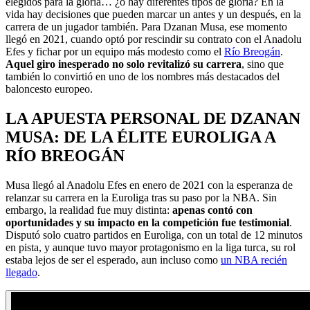
elegidos para la gloria… ¿o hay diferentes tipos de gloria? En la
vida hay decisiones que pueden marcar un antes y un después, en la
carrera de un jugador también. Para Dzanan Musa, ese momento
llegó en 2021, cuando optó por rescindir su contrato con el Anadolu
Efes y fichar por un equipo más modesto como el
Río Breogán
.
Aquel giro inesperado no solo revitalizó su carrera
, sino que
también lo convirtió en uno de los nombres más destacados del
baloncesto europeo.
LA APUESTA PERSONAL DE DZANAN
MUSA: DE LA ÉLITE EUROLIGA A
RÍO BREOGÁN
Musa llegó al Anadolu Efes en enero de 2021 con la esperanza de
relanzar su carrera en la Euroliga tras su paso por la NBA. Sin
embargo, la realidad fue muy distinta:
apenas contó con
oportunidades y su impacto en la competición fue testimonial
.
Disputó solo cuatro partidos en Euroliga, con un total de 12 minutos
en pista, y aunque tuvo mayor protagonismo en la liga turca, su rol
estaba lejos de ser el esperado, aun incluso como
un NBA recién
llegado
.