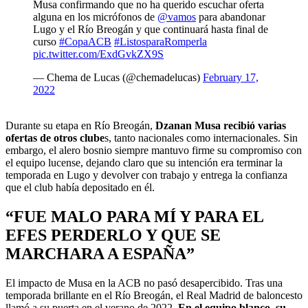
Musa confirmando que no ha querido escuchar oferta
alguna en los micrófonos de
@vamos
para abandonar
Lugo y el Río Breogán y que continuará hasta final de
curso
#CopaACB
#ListosparaRomperla
pic.twitter.com/ExdGvkZX9S
— Chema de Lucas (@chemadelucas)
February 17,
2022
Durante su etapa en Río Breogán,
Dzanan Musa recibió varias
ofertas de otros clube
s, tanto nacionales como internacionales. Sin
embargo, el alero bosnio siempre mantuvo firme su compromiso con
el equipo lucense, dejando claro que su intención era terminar la
temporada en Lugo y devolver con trabajo y entrega la confianza
que el club había depositado en él.
“FUE MALO PARA MÍ Y PARA EL
EFES PERDERLO Y QUE SE
MARCHARA A ESPAÑA”
El impacto de Musa en la ACB no pasó desapercibido. Tras una
temporada brillante en el Río Breogán, el Real Madrid de baloncesto
llamó a su puerta en el verano de 2022.
En el equipo blanco, su