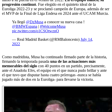
progresión continuó
. Fue elegido en el quinteto ideal de la
Euroliga 2022-23 y se proclamó campeón de Europa, además de ser
el MVP de la Final de Liga Endesa en 2024 ante el UCAM Murcia.
Ya llegó
@DzMusa
a conocer su nueva casa !
@BMWEspana
|
#WelcomeMusa
pic.twitter.com/o1CSOtwznO
— Real Madrid Basket (@RMBaloncesto)
July 14,
2022
Como madridista, Musa ha continuado firmado parte de la historia,
firmando la temporada pasada
una de las actuaciones más
memorables del siglo
con 40 puntos en un partido, precisamente,
ante el Anadolu Efes, el equipo en el que nunca pudo brillar y ante
el que tuvo que disputar hasta cuatro prórrogas -nunca se había
jugado más de dos en la Euroliga- para llevarse la victoria.