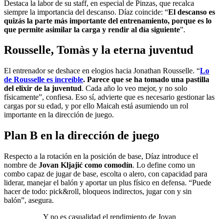
Destaca la labor de su staff, en especial de Pinzas, que recalca
siempre la importancia del descanso. Díaz coincide: “
El descanso es
quizás la parte más importante del entrenamiento, porque es lo
que permite asimilar la carga y rendir al día siguiente
”.
Rousselle, Tomàs y la eterna juventud
El entrenador se deshace en elogios hacia Jonathan Rousselle. “
Lo
de Rousselle es increíble
. Parece que se ha tomado una pastilla
del elixir de la juventud
. Cada año lo veo mejor, y no solo
físicamente”, confiesa. Eso sí, advierte que es necesario gestionar las
cargas por su edad, y por ello Maicah está asumiendo un rol
importante en la dirección de juego.
Plan B en la dirección de juego
Respecto a la rotación en la posición de base, Díaz introduce el
nombre de
Jovan Kljajić como comodín
. Lo define como un
combo capaz de jugar de base, escolta o alero, con capacidad para
liderar, manejar el balón y aportar un plus físico en defensa. “Puede
hacer de todo: pick&roll, bloqueos indirectos, jugar con y sin
balón”, asegura.
Y no es casualidad el rendimiento de Jovan