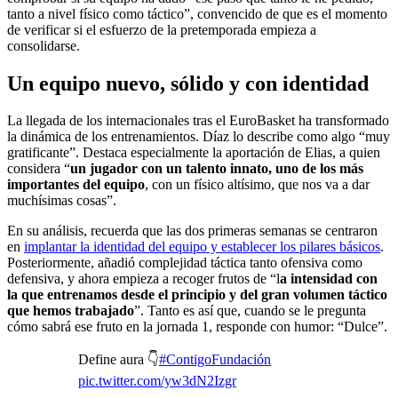
tanto a nivel físico como táctico”, convencido de que es el momento
de verificar si el esfuerzo de la pretemporada empieza a
consolidarse.
Un equipo nuevo, sólido y con identidad
La llegada de los internacionales tras el EuroBasket ha transformado
la dinámica de los entrenamientos. Díaz lo describe como algo “muy
gratificante”. Destaca especialmente la aportación de Elias, a quien
considera “
un jugador con un talento innato, uno de los más
importantes del equipo
, con un físico altísimo, que nos va a dar
muchísimas cosas”.
En su análisis, recuerda que las dos primeras semanas se centraron
en
implantar la identidad del equipo y establecer los pilares básicos
.
Posteriormente, añadió complejidad táctica tanto ofensiva como
defensiva, y ahora empieza a recoger frutos de “l
a intensidad con
la que entrenamos desde el principio y del gran volumen táctico
que hemos trabajado
”. Tanto es así que, cuando se le pregunta
cómo sabrá ese fruto en la jornada 1, responde con humor: “Dulce”.
Define aura 👇
#ContigoFundación
pic.twitter.com/yw3dN2Izgr