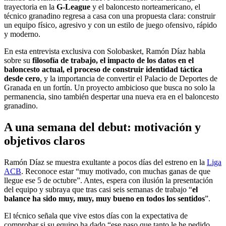
trayectoria en la
G-League
y el baloncesto norteamericano, el
técnico granadino regresa a casa con una propuesta clara: construir
un equipo físico, agresivo y con un estilo de juego ofensivo, rápido
y moderno.
En esta entrevista exclusiva con Solobasket, Ramón Díaz habla
sobre su
filosofía de trabajo, el impacto de los datos en el
baloncesto actual, el proceso de construir identidad táctica
desde cero
, y la importancia de convertir el Palacio de Deportes de
Granada en un fortín. Un proyecto ambicioso que busca no solo la
permanencia, sino también despertar una nueva era en el baloncesto
granadino.
A una semana del debut: motivación y
objetivos claros
Ramón Díaz se muestra exultante a pocos días del estreno en la
Liga
ACB
. Reconoce estar “muy motivado, con muchas ganas de que
llegue ese 5 de octubre”. Antes, espera con ilusión la presentación
del equipo y subraya que tras casi seis semanas de trabajo “
el
balance ha sido muy, muy, muy bueno en todos los sentidos
”.
El técnico señala que vive estos días con la expectativa de
comprobar si su equipo ha dado “ese paso que tanto le he pedido,