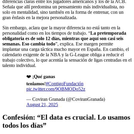
diferencias claras entre los jugadores americanos y los de la ACB.
Señala que allí predomina un pensamiento más individualista, no
solo en mentalidad, sino también en la forma de entrenar, con un
gran énfasis en la mejora personalizada.
Sin embargo, aclara que la mayor diferencia no está tanto en la
personalidad como en los tiempos de trabajo. “
La pretemporada
obligatoria es de solo 12 días, mientras que aquí son casi seis
semanas. Eso cambia todo
”, explica. Ese margen permite
implantar una carga táctica mucho mayor en España. En cambio, el
calendario exigente de la NBA y la G-League obliga a reducir el
trabajo colectivo, lo que acentúa la sensación de ligas centradas en el
talento individual.
❤️ ¡𝐐𝐮𝐞́ 𝐠𝐚𝐧𝐚𝐬
𝐭𝐞𝐧𝐢́𝐚𝐦𝐨𝐬!
#ContigoFundación
pic.twitter.com/9OBMODo52z
— Coviran Granada (@CoviranGranada)
August 21, 2025
Confesión: “El data es crucial. Lo usamos
todos los días”