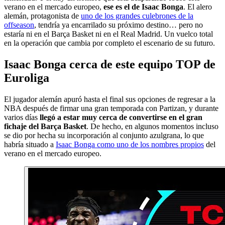
verano en el mercado europeo,
ese es el de Isaac Bonga
. El alero
alemán, protagonista de
uno de los grandes culebrones de la
offseason
, tendría ya encarrilado su próximo destino… pero no
estaría ni en el Barça Basket ni en el Real Madrid. Un vuelco total
en la operación que cambia por completo el escenario de su futuro.
Isaac Bonga cerca de este equipo TOP de
Euroliga
El jugador alemán apuró hasta el final sus opciones de regresar a la
NBA después de firmar una gran temporada con Partizan, y durante
varios días
llegó a estar muy cerca de convertirse en el gran
fichaje del Barça Basket
. De hecho, en algunos momentos incluso
se dio por hecha su incorporación al conjunto azulgrana, lo que
habría situado a
Isaac Bonga como uno de los nombres propios
del
verano en el mercado europeo.