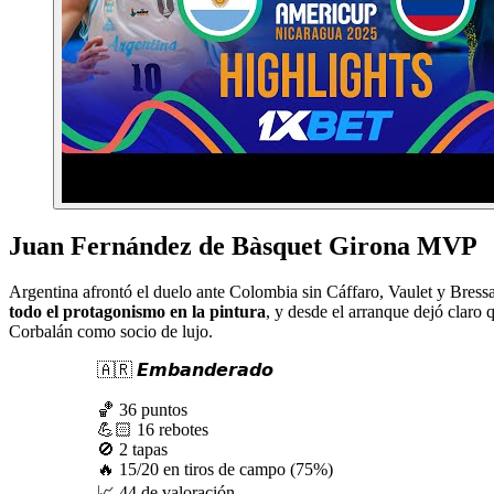
Juan Fernández de Bàsquet Girona MVP
Argentina afrontó el duelo ante Colombia sin Cáffaro, Vaulet y Bressa
todo el protagonismo en la pintura
, y desde el arranque dejó claro
Corbalán como socio de lujo.
🇦🇷 𝙀𝙢𝙗𝙖𝙣𝙙𝙚𝙧𝙖𝙙𝙤
🏀 36 puntos
💪🏻 16 rebotes
🚫 2 tapas
🔥 15/20 en tiros de campo (75%)
📈 44 de valoración