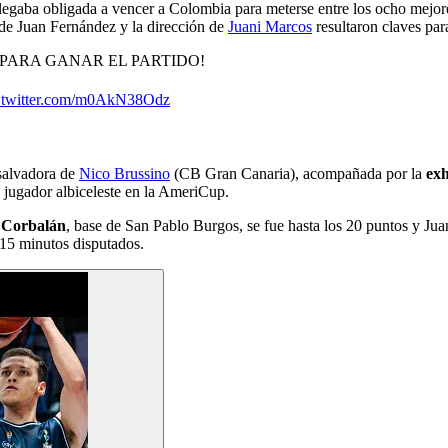
 llegaba obligada a vencer a Colombia para meterse entre los ocho mej
a de Juan Fernández y la dirección de
Juani Marcos
resultaron claves para
PARA GANAR EL PARTIDO!
c.twitter.com/m0AkN38Odz
salvadora de
Nico Brussino
(CB Gran Canaria), acompañada por la
exh
n jugador albiceleste en la AmeriCup.
 Corbalán
, base de San Pablo Burgos, se fue hasta los 20 puntos y Ju
 15 minutos disputados.