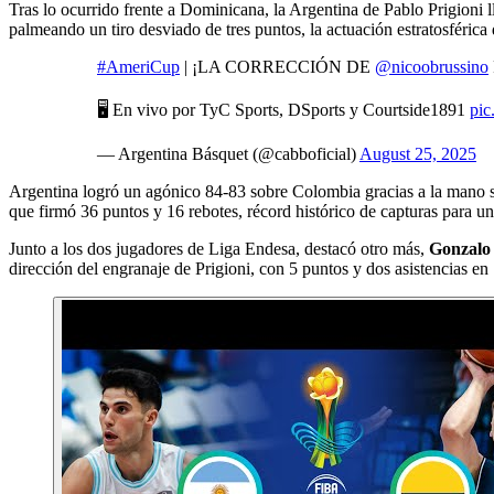
Tras lo ocurrido frente a Dominicana, la Argentina de Pablo Prigioni
palmeando un tiro desviado de tres puntos, la actuación estratosféric
#AmeriCup
| ¡LA CORRECCIÓN DE
@nicoobrussino
🖥️ En vivo por TyC Sports, DSports y Courtside1891
pi
— Argentina Básquet (@cabboficial)
August 25, 2025
Argentina logró un agónico 84-83 sobre Colombia gracias a la mano 
que firmó 36 puntos y 16 rebotes, récord histórico de capturas para u
Junto a los dos jugadores de Liga Endesa, destacó otro más,
Gonzalo
dirección del engranaje de Prigioni, con 5 puntos y dos asistencias en