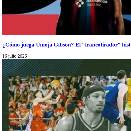
¿Cómo juega Umoja Gibson? El “francotirador” histó
16 julio 2026