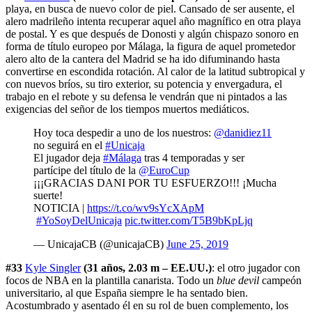
playa, en busca de nuevo color de piel. Cansado de ser ausente, el
alero madrileño intenta recuperar aquel año magnífico en otra playa
de postal. Y es que después de Donosti y algún chispazo sonoro en
forma de título europeo por Málaga, la figura de aquel prometedor
alero alto de la cantera del Madrid se ha ido difuminando hasta
convertirse en escondida rotación. Al calor de la latitud subtropical y
con nuevos bríos, su tiro exterior, su potencia y envergadura, el
trabajo en el rebote y su defensa le vendrán que ni pintados a las
exigencias del señor de los tiempos muertos mediáticos.
Hoy toca despedir a uno de los nuestros:
@danidiez11
no seguirá en el
#Unicaja
El jugador deja
#Málaga
tras 4 temporadas y ser
partícipe del título de la
@EuroCup
¡¡¡GRACIAS DANI POR TU ESFUERZO!!! ¡Mucha
suerte!
NOTICIA |
https://t.co/wv9sYcXApM
#YoSoyDelUnicaja
pic.twitter.com/T5B9bKpLjq
— UnicajaCB (@unicajaCB)
June 25, 2019
#33
Kyle Singler
(31 años, 2.03 m – EE.UU.)
: el otro jugador con
focos de NBA en la plantilla canarista. Todo un
blue devil
campeón
universitario, al que España siempre le ha sentado bien.
Acostumbrado y asentado él en su rol de buen complemento, los