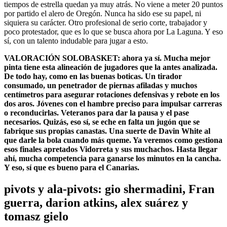
tiempos de estrella quedan ya muy atrás. No viene a meter 20 puntos
por partido el alero de Oregón. Nunca ha sido ese su papel, ni
siquiera su carácter. Otro profesional de serio corte, trabajador y
poco protestador, que es lo que se busca ahora por La Laguna. Y eso
sí, con un talento indudable para jugar a esto.
VALORACIÓN SOLOBASKET: ahora ya sí. Mucha mejor
pinta tiene esta alineación de jugadores que la antes analizada.
De todo hay, como en las buenas boticas. Un tirador
consumado, un penetrador de piernas afiladas y muchos
centímetros para asegurar rotaciones defensivas y rebote en los
dos aros. Jóvenes con el hambre preciso para impulsar carreras
o reconducirlas. Veteranos para dar la pausa y el pase
necesarios. Quizás, eso sí, se eche en falta un jugón que se
fabrique sus propias canastas. Una suerte de Davin White al
que darle la bola cuando más queme. Ya veremos como gestiona
esos finales apretados Vidorreta y sus muchachos. Hasta llegar
ahí, mucha competencia para ganarse los minutos en la cancha.
Y eso, sí que es bueno para el Canarias.
pivots y ala-pivots: gio shermadini, Fran
guerra, darion atkins, alex suárez y
tomasz gielo