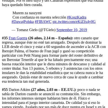
ventajas. Por el bien suyo y del Canarias esperemos que esa rodilla
haya quedado bien curada.
Murem za naszymi
Con confianza en nuestra selección
#KoszKadra
#DawajPolska
#FIBAWC
pic.twitter.com/eKiZfx4y0G
— Tomasz Gielo (@TGielo)
September 10, 2019
#35
Fran Guerra
(26 años, 2.14 m – España):
otro canario que
regresa, aunque éste no esté tan arraigado. Después de dominar la
LEB desde el cinco y estar a 60 segundos de ascender a la ACB con
Iberojet Palma, el bueno de Fran jugó y ganó su competición
particular con Petit Niang para formar parte del roster definitivo de
un Iberostar Tenerife al que le ha faltado precisamente eso; una
buena rotación interior que le diera minutos de descanso y calidad al
center titular. Sus 13 puntos, 5 rebotes y 3 asistencias con los otros
insulares le dan la estabilidad estadística que su cabeza nunca le ha
asegurado. Quizás estar de nuevo cerca de casa le ayude a cambiar
esa tendencia tan mal generada.
#55
Darion Atkins
(27 años, 2.03 m – EE.UU.)
: poco o nada se
sabía de Darion cuando se anunció su contratación. Sin embargo,
los informes internos siempre hablaron bien de él. Físico e
intensidad para el juego interior canarista. De calidad ya si eso lo
vamos viendo. Avalado por sus más de doce puntos en Israel y en la