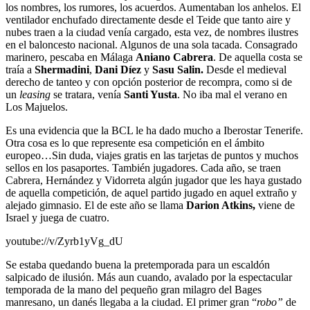
los nombres, los rumores, los acuerdos. Aumentaban los anhelos. El
ventilador enchufado directamente desde el Teide que tanto aire y
nubes traen a la ciudad venía cargado, esta vez, de nombres ilustres
en el baloncesto nacional. Algunos de una sola tacada. Consagrado
marinero, pescaba en Málaga
Aniano Cabrera
. De aquella costa se
traía a
Shermadini
,
Dani Díez
y
Sasu Salin.
Desde el medieval
derecho de tanteo y con opción posterior de recompra, como si de
un
leasing
se tratara, venía
Santi Yusta
. No iba mal el verano en
Los Majuelos.
Es una evidencia que la BCL le ha dado mucho a Iberostar Tenerife.
Otra cosa es lo que represente esa competición en el ámbito
europeo…Sin duda, viajes gratis en las tarjetas de puntos y muchos
sellos en los pasaportes. También jugadores. Cada año, se traen
Cabrera, Hernández y Vidorreta algún jugador que les haya gustado
de aquella competición, de aquel partido jugado en aquel extraño y
alejado gimnasio. El de este año se llama
Darion Atkins,
viene de
Israel y juega de cuatro.
youtube://v/Zyrb1yVg_dU
Se estaba quedando buena la pretemporada para un escaldón
salpicado de ilusión. Más aun cuando, avalado por la espectacular
temporada de la mano del pequeño gran milagro del Bages
manresano, un danés llegaba a la ciudad. El primer gran “
robo”
de