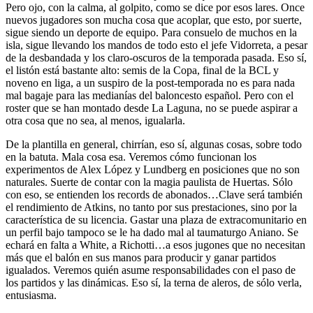
Pero ojo, con la calma, al golpito, como se dice por esos lares. Once
nuevos jugadores son mucha cosa que acoplar, que esto, por suerte,
sigue siendo un deporte de equipo. Para consuelo de muchos en la
isla, sigue llevando los mandos de todo esto el jefe Vidorreta, a pesar
de la desbandada y los claro-oscuros de la temporada pasada. Eso sí,
el listón está bastante alto: semis de la Copa, final de la BCL y
noveno en liga, a un suspiro de la post-temporada no es para nada
mal bagaje para las medianías del baloncesto español. Pero con el
roster que se han montado desde La Laguna, no se puede aspirar a
otra cosa que no sea, al menos, igualarla.
De la plantilla en general, chirrían, eso sí, algunas cosas, sobre todo
en la batuta. Mala cosa esa. Veremos cómo funcionan los
experimentos de Alex López y Lundberg en posiciones que no son
naturales. Suerte de contar con la magia paulista de Huertas. Sólo
con eso, se entienden los records de abonados…Clave será también
el rendimiento de Atkins, no tanto por sus prestaciones, sino por la
característica de su licencia. Gastar una plaza de extracomunitario en
un perfil bajo tampoco se le ha dado mal al taumaturgo Aniano. Se
echará en falta a White, a Richotti…a esos jugones que no necesitan
más que el balón en sus manos para producir y ganar partidos
igualados. Veremos quién asume responsabilidades con el paso de
los partidos y las dinámicas. Eso sí, la terna de aleros, de sólo verla,
entusiasma.