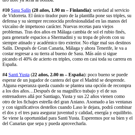
#10
Sasu Salín
(28 años, 1.90 m – Finlandia)
: seriedad al servicio
de Vidorreta. El único tirador puro de la plantilla pone sus triples, su
defensa y su siempre reconocida profesionalidad en las manos del
vizcaíno de impetuoso carácter. Nuevas recetas para viejos
problemas. Tras dos años en Málaga cambia de sol el rubio finés,
para generarle espacios a Shermadini y su tropa de pívots con su
siempre atinado y académico tiro exterior. No elige mal sus destinos
Salín. Después de Gran Canaria, Málaga y ahora Tenerife, le va a
costar regresar a su tierra al bueno de Sasu. Más aún si sigue
picando el 40% de acierto en triples, como en casi toda su carrera en
España.
#4
Santi Yusta
(
22 años, 2.00 m – España
): poco bueno se puede
esperar de un jugador de cantera del que el Madrid se desprende.
Alguna esperanza queda cuando se plantea una opción de recompra
a los dos años…Después de su magnífico trabajo y el de sus
entrenadores allá por Santiago, Yusta y sus 22 años vienen como
otro de los fichajes estrella del gran Aniano. Asomado a las ventanas
y con significativos destellos cuando Laso le dejara, podrá combinar
el dos y el tres para asegurar juventud y calidad, energía y equilibrio.
Se viene la oportunidad para Santi Yusta. Esperemos por su bien y el
del Canarias que sepa y pueda aprovecharla.