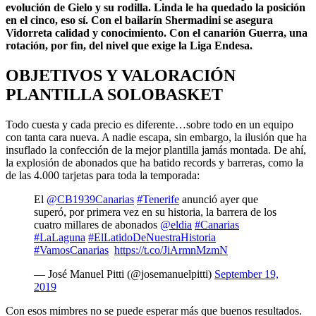
evolución de Gielo y su rodilla. Linda le ha quedado la posición
en el cinco, eso sí. Con el bailarín Shermadini se asegura
Vidorreta calidad y conocimiento. Con el canarión Guerra, una
rotación, por fin, del nivel que exige la Liga Endesa.
OBJETIVOS Y VALORACIÓN
PLANTILLA SOLOBASKET
Todo cuesta y cada precio es diferente…sobre todo en un equipo
con tanta cara nueva. A nadie escapa, sin embargo, la ilusión que ha
insuflado la confección de la mejor plantilla jamás montada. De ahí,
la explosión de abonados que ha batido records y barreras, como la
de las 4.000 tarjetas para toda la temporada:
El
@CB1939Canarias
#Tenerife
anunció ayer que
superó, por primera vez en su historia, la barrera de los
cuatro millares de abonados
@eldia
#Canarias
#LaLaguna
#ElLatidoDeNuestraHistoria
#VamosCanarias
https://t.co/JiArmnMzmN
— José Manuel Pitti (@josemanuelpitti)
September 19,
2019
Con esos mimbres no se puede esperar más que buenos resultados.