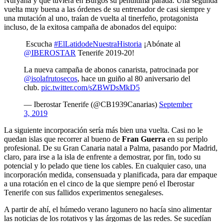
Nuryana y que tuviera en Burgos su penúltima parada. Una segunda
vuelta muy buena a las órdenes de su entrenador de casi siempre y
una mutación al uno, traían de vuelta al tinerfeño, protagonista
incluso, de la exitosa campaña de abonados del equipo:
Escucha
#ElLatidodeNuestraHistoria
¡Abónate al
@IBEROSTAR
Tenerife 2019-20!
La nueva campaña de abonos canarista, patrocinada por
@isolafrutosecos
, hace un guiño al 80 aniversario del
club.
pic.twitter.com/sZBWDsMkD5
— Iberostar Tenerife (@CB1939Canarias)
September
3, 2019
La siguiente incorporación sería más bien una vuelta. Casi no le
quedan islas que recorrer al bueno de
Fran Guerra
en su periplo
profesional. De su Gran Canaria natal a Palma, pasando por Madrid,
claro, para irse a la isla de enfrente a demostrar, por fin, todo su
potencial y lo pelado que tiene los cables. En cualquier caso, una
incorporación medida, consensuada y planificada, para dar empaque
a una rotación en el cinco de la que siempre penó el Iberostar
Tenerife con sus fallidos experimentos senegaleses.
A partir de ahí, el húmedo verano lagunero no hacía sino alimentar
las noticias de los rotativos y las árgomas de las redes. Se sucedían