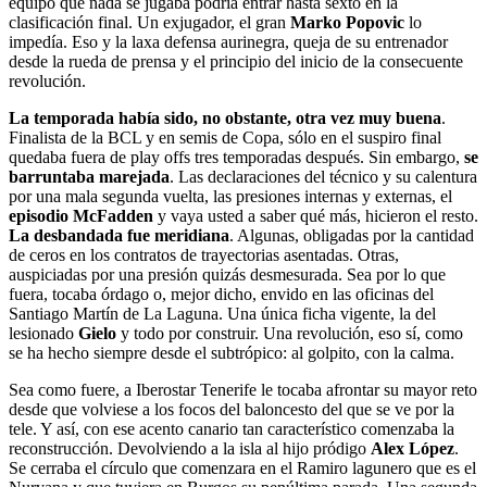
equipo que nada se jugaba podría entrar hasta sexto en la
clasificación final. Un exjugador, el gran
Marko Popovic
lo
impedía. Eso y la laxa defensa aurinegra, queja de su entrenador
desde la rueda de prensa y el principio del inicio de la consecuente
revolución.
La temporada había sido, no obstante, otra vez muy buena
.
Finalista de la BCL y en semis de Copa, sólo en el suspiro final
quedaba fuera de play offs tres temporadas después. Sin embargo,
se
barruntaba marejada
. Las declaraciones del técnico y su calentura
por una mala segunda vuelta, las presiones internas y externas, el
episodio McFadden
y vaya usted a saber qué más, hicieron el resto.
La desbandada fue meridiana
. Algunas, obligadas por la cantidad
de ceros en los contratos de trayectorias asentadas. Otras,
auspiciadas por una presión quizás desmesurada. Sea por lo que
fuera, tocaba órdago o, mejor dicho, envido en las oficinas del
Santiago Martín de La Laguna. Una única ficha vigente, la del
lesionado
Gielo
y todo por construir. Una revolución, eso sí, como
se ha hecho siempre desde el subtrópico: al golpito, con la calma.
Sea como fuere, a Iberostar Tenerife le tocaba afrontar su mayor reto
desde que volviese a los focos del baloncesto del que se ve por la
tele. Y así, con ese acento canario tan característico comenzaba la
reconstrucción. Devolviendo a la isla al hijo pródigo
Alex López
.
Se cerraba el círculo que comenzara en el Ramiro lagunero que es el