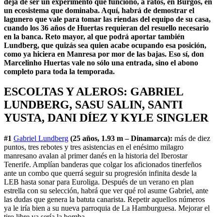
deja de ser un experimento que funcionó, a ratos, en Burgos, en
un ecosistema que dominaba. Aquí, habrá de demostrar el
lagunero que vale para tomar las riendas del equipo de su casa,
cuando los 36 años de Huertas requieran del resuello necesario
en la banca. Reto mayor, al que podrá aportar también
Lundberg, que quizás sea quien acabe ocupando esa posición,
como ya hiciera en Manresa por mor de las bajas. Eso sí, don
Marcelinho Huertas vale no sólo una entrada, sino el abono
completo para toda la temporada.
ESCOLTAS Y ALEROS: GABRIEL
LUNDBERG, SASU SALIN, SANTI
YUSTA, DANI DÍEZ Y KYLE SINGLER
#1
Gabriel Lundberg
(25 años, 1.93 m – Dinamarca):
más de diez
puntos, tres rebotes y tres asistencias en el enésimo milagro
manresano avalan al primer danés en la historia del Iberostar
Tenerife. Amplían banderas que colgar los aficionados tinerfeños
ante un combo que querrá seguir su progresión infinita desde la
LEB hasta sonar para Euroliga. Después de un verano en plan
estrella con su selección, habrá que ver qué rol asume Gabriel, ante
las dudas que genera la batuta canarista. Repetir aquellos números
ya le iría bien a su nueva parroquia de La Hamburguesa. Mejorar el
tiro libre ya sería la bomba.