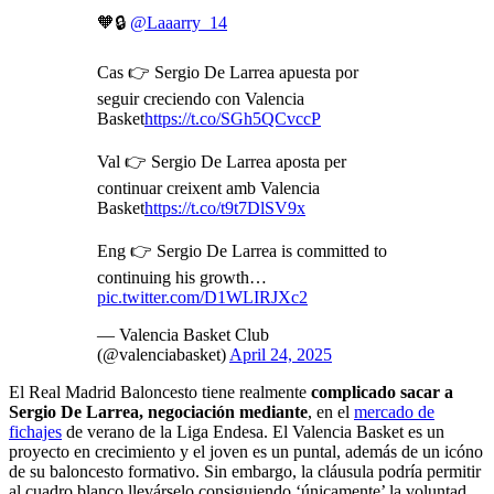
🧡🔒
@Laaarry_14
Cas 👉 Sergio De Larrea apuesta por
seguir creciendo con Valencia
Basket
https://t.co/SGh5QCvccP
Val 👉 Sergio De Larrea aposta per
continuar creixent amb Valencia
Basket
https://t.co/t9t7DlSV9x
Eng 👉 Sergio De Larrea is committed to
continuing his growth…
pic.twitter.com/D1WLIRJXc2
— Valencia Basket Club
(@valenciabasket)
April 24, 2025
El Real Madrid Baloncesto tiene realmente
complicado sacar a
Sergio De Larrea, negociación mediante
, en el
mercado de
fichajes
de verano de la Liga Endesa. El Valencia Basket es un
proyecto en crecimiento y el joven es un puntal, además de un icóno
de su baloncesto formativo. Sin embargo, la cláusula podría permitir
al cuadro blanco llevárselo consiguiendo ‘únicamente’ la voluntad