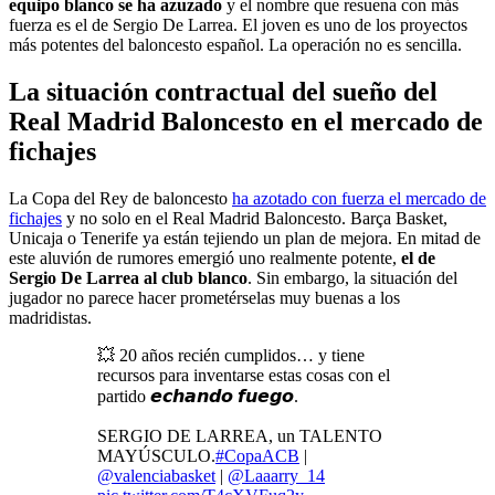
equipo blanco se ha azuzado
y el nombre que resuena con más
fuerza es el de Sergio De Larrea. El joven es uno de los proyectos
más potentes del baloncesto español. La operación no es sencilla.
La situación contractual del sueño del
Real Madrid Baloncesto en el mercado de
fichajes
La Copa del Rey de baloncesto
ha azotado con fuerza el mercado de
fichajes
y no solo en el Real Madrid Baloncesto. Barça Basket,
Unicaja o Tenerife ya están tejiendo un plan de mejora. En mitad de
este aluvión de rumores emergió uno realmente potente,
el de
Sergio De Larrea al club blanco
. Sin embargo, la situación del
jugador no parece hacer prometérselas muy buenas a los
madridistas.
💥 20 años recién cumplidos… y tiene
recursos para inventarse estas cosas con el
partido 𝙚𝙘𝙝𝙖𝙣𝙙𝙤 𝙛𝙪𝙚𝙜𝙤.
SERGIO DE LARREA, un TALENTO
MAYÚSCULO.
#CopaACB
|
@valenciabasket
|
@Laaarry_14