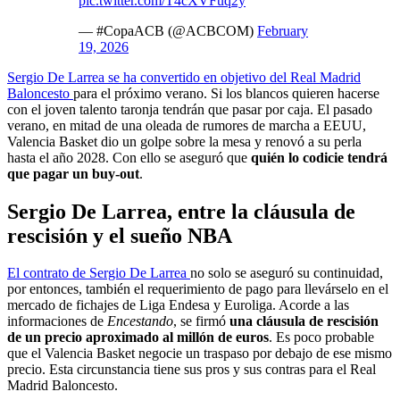
pic.twitter.com/T4cXVFuq2y
— #CopaACB (@ACBCOM)
February
19, 2026
Sergio De Larrea se ha convertido en objetivo del Real Madrid
Baloncesto
para el próximo verano. Si los blancos quieren hacerse
con el joven talento taronja tendrán que pasar por caja. El pasado
verano, en mitad de una oleada de rumores de marcha a EEUU,
Valencia Basket dio un golpe sobre la mesa y renovó a su perla
hasta el año 2028. Con ello se aseguró que
quién lo codicie tendrá
que pagar un buy-out
.
Sergio De Larrea, entre la cláusula de
rescisión y el sueño NBA
El contrato de Sergio De Larrea
no solo se aseguró su continuidad,
por entonces, también el requerimiento de pago para llevárselo en el
mercado de fichajes de Liga Endesa y Euroliga. Acorde a las
informaciones de
Encestando
, se firmó
una cláusula de rescisión
de un precio aproximado al millón de euros
. Es poco probable
que el Valencia Basket negocie un traspaso por debajo de ese mismo
precio. Esta circunstancia tiene sus pros y sus contras para el Real
Madrid Baloncesto.