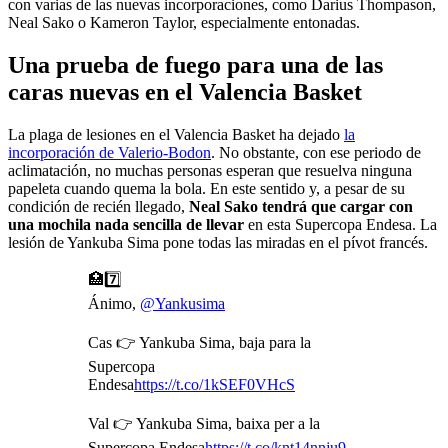
con varias de las nuevas incorporaciones, como Darius Thompason,
Neal Sako o Kameron Taylor, especialmente entonadas.
Una prueba de fuego para una de las
caras nuevas en el Valencia Basket
La plaga de lesiones en el Valencia Basket ha dejado
la
incorporación de Valerio-Bodon
. No obstante, con ese periodo de
aclimatación, no muchas personas esperan que resuelva ninguna
papeleta cuando quema la bola. En este sentido y, a pesar de su
condición de recién llegado,
Neal Sako tendrá que cargar con
una mochila nada sencilla de llevar
en esta Supercopa Endesa. La
lesión de Yankuba Sima pone todas las miradas en el pívot francés.
🏥7️⃣
Ánimo,
@Yankusima
Cas 👉 Yankuba Sima, baja para la
Supercopa
Endesa
https://t.co/1kSEF0VHcS
Val 👉 Yankuba Sima, baixa per a la
Supercopa Endesa
https://t.co/knt14nnju9