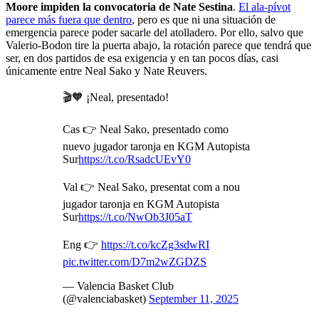
Moore impiden la convocatoria de Nate Sestina
.
El ala-pívot
parece más fuera que dentro
, pero es que ni una situación de
emergencia parece poder sacarle del atolladero. Por ello, salvo que
Valerio-Bodon tire la puerta abajo, la rotación parece que tendrá que
ser, en dos partidos de esa exigencia y en tan pocos días, casi
únicamente entre Neal Sako y Nate Reuvers.
🎬🧡 ¡Neal, presentado!
Cas 👉 Neal Sako, presentado como
nuevo jugador taronja en KGM Autopista
Sur
https://t.co/RsadcUEvY0
Val 👉 Neal Sako, presentat com a nou
jugador taronja en KGM Autopista
Sur
https://t.co/NwOb3J05aT
Eng 👉
https://t.co/kcZg3sdwRI
pic.twitter.com/D7m2wZGDZS
— Valencia Basket Club
(@valenciabasket)
September 11, 2025