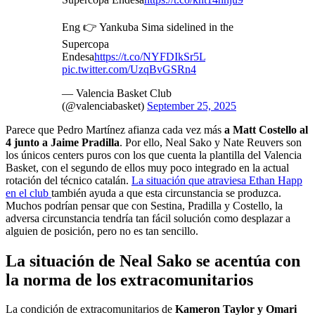
Eng 👉 Yankuba Sima sidelined in the
Supercopa
Endesa
https://t.co/NYFDIkSr5L
pic.twitter.com/UzqBvGSRn4
— Valencia Basket Club
(@valenciabasket)
September 25, 2025
Parece que Pedro Martínez afianza cada vez más
a Matt Costello al
4 junto a Jaime Pradilla
. Por ello, Neal Sako y Nate Reuvers son
los únicos centers puros con los que cuenta la plantilla del Valencia
Basket, con el segundo de ellos muy poco integrado en la actual
rotación del técnico catalán.
La situación que atraviesa Ethan Happ
en el club
también ayuda a que esta circunstancia se produzca.
Muchos podrían pensar que con Sestina, Pradilla y Costello, la
adversa circunstancia tendría tan fácil solución como desplazar a
alguien de posición, pero no es tan sencillo.
La situación de Neal Sako se acentúa con
la norma de los extracomunitarios
La condición de extracomunitarios de
Kameron Taylor y Omari