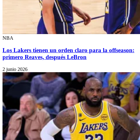
NBA
Los Lakers tienen un orden claro para la offseason:
primero Reaves, después LeBron
2 junio 2026