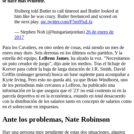
se hace más evidente.
Hoiberg told Butler to call timeout and Butler looked at
him like he was crazy. Butler freelanced and scored on
the next play.
pic.twitter.com/F5rn95uLfa
— Stephen Noh (@hungarianjordan)
26 de enero de
2017
Para los Cavaliers, en otro orden de cosas, está siendo un mes de
enero muy duro. Seis derrotas en los últimos ocho partidos. Y la
estrella del equipo,
LeBron James
, ha alzado la voz. "Necesitamos
un puto creador de juego", dijo ante los medios. Tras el fichaje de
Korver para cubrir la baja de larga duración de J.R. Smith, David
Griffin (mánager general) busca un base suplente para acompañar a
Kyrie Irving. Pero esto no queda ahí, ya que Brian Windhorst, uno
de los periodistas más cercanos a LeBron, ha publicado una
información en la que asegura que el '23' no está contento ni en la
parcela deportiva ni en la económica, estando en total desacuerdo
con la distribución de los salarios tanto en concepto de salarios como
en el sobrecoste en impuestos.
Ante los problemas, Nate Robinson
Hay una persona muy pendiente de estas dos situaciones, alguien