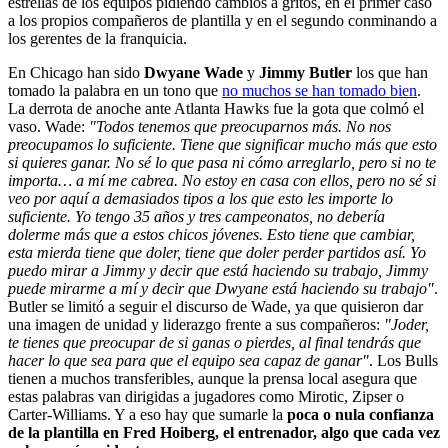
estrellas de los equipos pidiendo cambios a gritos, en el primer caso
a los propios compañeros de plantilla y en el segundo conminando a
los gerentes de la franquicia.
En Chicago han sido
Dwyane Wade
y
Jimmy Butler
los que han
tomado la palabra en un tono que
no muchos se han tomado bien
.
La derrota de anoche ante Atlanta Hawks fue la gota que colmó el
vaso. Wade:
"Todos tenemos que preocuparnos más. No nos
preocupamos lo suficiente. Tiene que significar mucho más que esto
si quieres ganar. No sé lo que pasa ni cómo arreglarlo, pero si no te
importa… a mí me cabrea. No estoy en casa con ellos, pero no sé si
veo por aquí a demasiados tipos a los que esto les importe lo
suficiente. Yo tengo 35 años y tres campeonatos, no debería
dolerme más que a estos chicos jóvenes. Esto tiene que cambiar,
esta mierda tiene que doler, tiene que doler perder partidos así. Yo
puedo mirar a Jimmy y decir que está haciendo su trabajo, Jimmy
puede mirarme a mí y decir que Dwyane está haciendo su trabajo"
.
Butler se limitó a seguir el discurso de Wade, ya que quisieron dar
una imagen de unidad y liderazgo frente a sus compañeros:
"Joder,
te tienes que preocupar de si ganas o pierdes, al final tendrás que
hacer lo que sea para que el equipo sea capaz de ganar"
. Los Bulls
tienen a muchos transferibles, aunque la prensa local asegura que
estas palabras van dirigidas a jugadores como Mirotic, Zipser o
Carter-Williams. Y a eso hay que sumarle la
poca o nula confianza
de la plantilla en Fred Hoiberg, el entrenador, algo que cada vez