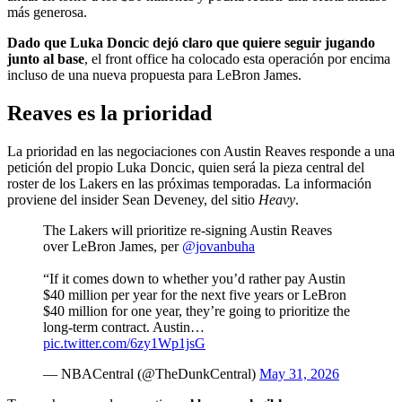
más generosa.
Dado que Luka Doncic dejó claro que quiere seguir jugando
junto al base
, el front office ha colocado esta operación por encima
incluso de una nueva propuesta para LeBron James.
Reaves es la prioridad
La prioridad en las negociaciones con Austin Reaves responde a una
petición del propio Luka Doncic, quien será la pieza central del
roster de los Lakers en las próximas temporadas. La información
proviene del insider Sean Deveney, del sitio
Heavy
.
The Lakers will prioritize re-signing Austin Reaves
over LeBron James, per
@jovanbuha
“If it comes down to whether you’d rather pay Austin
$40 million per year for the next five years or LeBron
$40 million for one year, they’re going to prioritize the
long-term contract. Austin…
pic.twitter.com/6zy1Wp1jsG
— NBACentral (@TheDunkCentral)
May 31, 2026