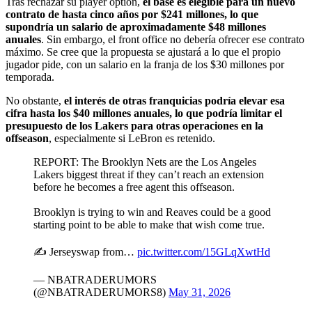
Tras rechazar su player option,
el base es elegible para un nuevo
contrato de hasta cinco años por $241 millones, lo que
supondría un salario de aproximadamente $48 millones
anuales
. Sin embargo, el front office no debería ofrecer ese contrato
máximo. Se cree que la propuesta se ajustará a lo que el propio
jugador pide, con un salario en la franja de los $30 millones por
temporada.
No obstante,
el interés de otras franquicias podría elevar esa
cifra hasta los $40 millones anuales, lo que podría limitar el
presupuesto de los Lakers para otras operaciones en la
offseason
, especialmente si LeBron es retenido.
REPORT: The Brooklyn Nets are the Los Angeles
Lakers biggest threat if they can’t reach an extension
before he becomes a free agent this offseason.
Brooklyn is trying to win and Reaves could be a good
starting point to be able to make that wish come true.
✍️ Jerseyswap from…
pic.twitter.com/15GLqXwtHd
— NBATRADERUMORS
(@NBATRADERUMORS8)
May 31, 2026