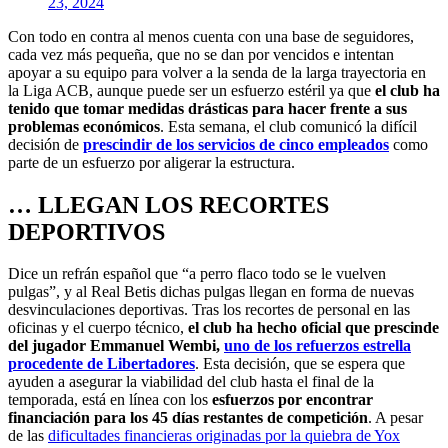
23, 2024
Con todo en contra al menos cuenta con una base de seguidores,
cada vez más pequeña, que no se dan por vencidos e intentan
apoyar a su equipo para volver a la senda de la larga trayectoria en
la Liga ACB, aunque puede ser un esfuerzo estéril ya que
el club ha
tenido que tomar medidas drásticas para hacer frente a sus
problemas económicos
. Esta semana, el club comunicó la difícil
decisión de
prescindir de los servicios de cinco empleados
como
parte de un esfuerzo por aligerar la estructura.
… LLEGAN LOS RECORTES
DEPORTIVOS
Dice un refrán español que “a perro flaco todo se le vuelven
pulgas”, y al Real Betis dichas pulgas llegan en forma de nuevas
desvinculaciones deportivas. Tras los recortes de personal en las
oficinas y el cuerpo técnico,
el club ha hecho oficial que prescinde
del jugador Emmanuel Wembi,
uno de los refuerzos estrella
procedente de Libertadores
. Esta decisión, que se espera que
ayuden a asegurar la viabilidad del club hasta el final de la
temporada, está en línea con los
esfuerzos por encontrar
financiación para los 45 días restantes de competición
. A pesar
de las
dificultades financieras originadas por la quiebra de Yox