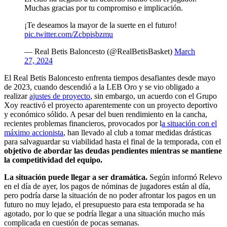
Muchas gracias por tu compromiso e implicación.
¡Te deseamos la mayor de la suerte en el futuro!
pic.twitter.com/Zcbpisbzmu
— Real Betis Baloncesto (@RealBetisBasket)
March
27, 2024
El Real Betis Baloncesto enfrenta tiempos desafiantes desde mayo
de 2023, cuando descendió a la LEB Oro y se vio obligado a
realizar
ajustes de proyecto
, sin embargo, un acuerdo con el Grupo
Xoy reactivó el proyecto aparentemente con un proyecto deportivo
y económico sólido. A pesar del buen rendimiento en la cancha,
recientes problemas financieros, provocados por l
a situación con el
máximo accionista
, han llevado al club a tomar medidas drásticas
para salvaguardar su viabilidad hasta el final de la temporada, con el
objetivo de abordar las deudas pendientes mientras se mantiene
la competitividad del equipo.
La situación puede llegar a ser dramática.
Según informó Relevo
en el día de ayer, los pagos de nóminas de jugadores están al día,
pero podría darse la situación de no poder afrontar los pagos en un
futuro no muy lejado, el presupuesto para esta temporada se ha
agotado, por lo que se podría llegar a una situación mucho más
complicada en cuestión de pocas semanas.