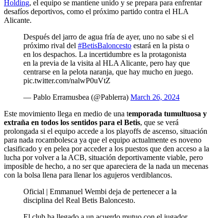
Holding
, el equipo se mantiene unido y se prepara para enfrentar
desafíos deportivos, como el próximo partido contra el HLA
Alicante.
Después del jarro de agua fría de ayer, uno no sabe si el
próximo rival del
#BetisBaloncesto
estará en la pista o
en los despachos. La incertidumbre es la protagonista
en la previa de la visita al HLA Alicante, pero hay que
centrarse en la pelota naranja, que hay mucho en juego.
pic.twitter.com/nalwP0uVtZ
— Pablo Erramusbea (@Pablerra)
March 26, 2024
Este movimiento llega en medio de una t
emporada tumultuosa y
extraña en todos los sentidos para el Betis
, que se verá
prolongada si el equipo accede a los playoffs de ascenso, situación
para nada rocambolesca ya que el equipo actualmente es noveno
clasificado y en pelea por acceder a los puestos que den acceso a la
lucha por volver a la ACB, situación deportivamente viable, pero
imposible de hecho, a no ser que apareciera de la nada un mecenas
con la bolsa llena para llenar los agujeros verdiblancos.
Oficial | Emmanuel Wembi deja de pertenecer a la
disciplina del Real Betis Baloncesto.
El club ha llegado a un acuerdo mutuo con el jugador.