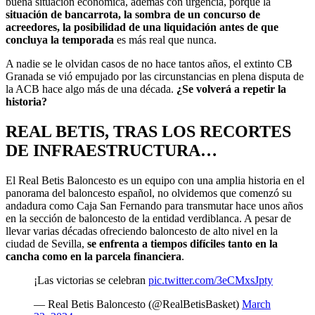
buena situación económica, además con urgencia, porque la
situación de bancarrota, la sombra de un concurso de
acreedores, la posibilidad de una liquidación antes de que
concluya la temporada
es más real que nunca.
A nadie se le olvidan casos de no hace tantos años, el extinto CB
Granada se vió empujado por las circunstancias en plena disputa de
la ACB hace algo más de una década.
¿Se volverá a repetir la
historia?
REAL BETIS, TRAS LOS RECORTES
DE INFRAESTRUCTURA…
El Real Betis Baloncesto es un equipo con una amplia historia en el
panorama del baloncesto español, no olvidemos que comenzó su
andadura como Caja San Fernando para transmutar hace unos años
en la sección de baloncesto de la entidad verdiblanca. A pesar de
llevar varias décadas ofreciendo baloncesto de alto nivel en la
ciudad de Sevilla,
se enfrenta a tiempos difíciles tanto en la
cancha como en la parcela financiera
.
¡Las victorias se celebran
pic.twitter.com/3eCMxsJpty
— Real Betis Baloncesto (@RealBetisBasket)
March