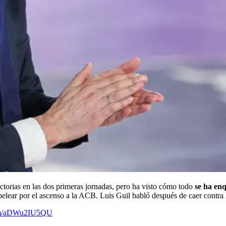
orias en las dos primeras jornadas, pero ha visto cómo todo
se ha en
lear por el ascenso a la ACB. Luis Guil habló después de caer contra lo
com/aDWu2IU5QU