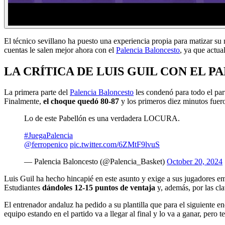
El técnico sevillano ha puesto una experiencia propia para matizar su
cuentas le salen mejor ahora con el
Palencia Baloncesto
, ya que actua
LA CRÍTICA DE LUIS GUIL CON EL 
La primera parte del
Palencia Baloncesto
les condenó para todo el part
Finalmente,
el choque quedó 80-87
y los primeros diez minutos fuero
Lo de este Pabellón es una verdadera LOCURA.
#JuegaPalencia
@ferropenico
pic.twitter.com/6ZMtF9lvuS
— Palencia Baloncesto (@Palencia_Basket)
October 20, 2024
Luis Guil ha hecho hincapié en este asunto y exige a sus jugadores 
Estudiantes
dándoles 12-15 puntos de ventaja
y, además, por las cl
El entrenador andaluz ha pedido a su plantilla que para el siguiente en
equipo estando en el partido va a llegar al final y lo va a ganar, pero