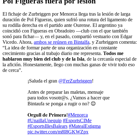
Pol Figueras fuera por lesión
El fichaje de Zurbriggen por Menorca llega tras la lesión de larga
duración de Pol Figueras, quien sufrió una rotura del ligamento de
su rodilla derecha en el partido ante Ourense. El argentino ya
coincidió con Figueras en Obradoiro —club con el que también
sonó para fichar— y, en el pasado, compartió vestuario con Edgar
Vicedo. Ahora,
ambos se reúnen en Bintalfa
, y Zurbriggen comenta:
“La idea de formar parte de una organización en constante
crecimiento gracias al trabajo diario me representa.
Todos me
hablaron muy bien del club y de la Isla
, de la cercanía especial de
la afición. Honestamente, llego con muchas ganas de vivir todo eso
de cerca”.
¡Saluda el gran
@FerZurbriggen
!
Antes de preparar las maletas, mensaje
para todos vosotr@s. ¿Vamos a hacer que
Bintaufa se ponga a rugir o no? 😌
𝐎𝐫𝐠𝐮𝐥𝐥 𝐝𝐞 𝐏𝐫𝐢𝐦𝐞𝐫𝐚!
#Menorca
#UnaillaUnequip
#EsportsCIMe
#EsportsIllesBalears
#MatealEstigma
pic.twitter.com/m8I8GKWZpx