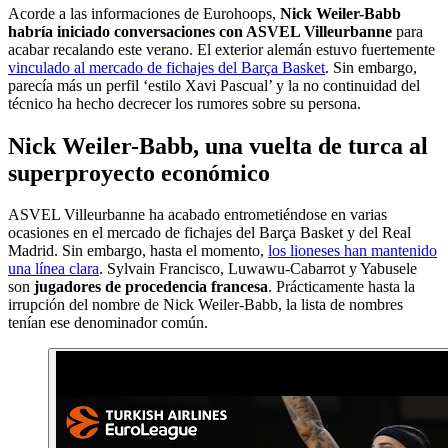
Acorde a las informaciones de Eurohoops,
Nick Weiler-Babb
habría iniciado conversaciones con ASVEL Villeurbanne
para
acabar recalando este verano. El exterior alemán estuvo fuertemente
vinculado al mercado de fichajes del Barça Basket
. Sin embargo,
parecía más un perfil ‘estilo Xavi Pascual’ y la no continuidad del
técnico ha hecho decrecer los rumores sobre su persona.
Nick Weiler-Babb, una vuelta de turca al
superproyecto económico
ASVEL Villeurbanne ha acabado entrometiéndose en varias
ocasiones en el mercado de fichajes del Barça Basket y del Real
Madrid. Sin embargo, hasta el momento,
los lioneses han mantenido
una línea clara
. Sylvain Francisco, Luwawu-Cabarrot y Yabusele
son
jugadores de procedencia francesa
. Prácticamente hasta la
irrupción del nombre de Nick Weiler-Babb, la lista de nombres
tenían ese denominador común.