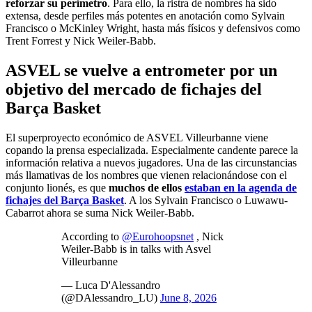
reforzar su perímetro
. Para ello, la ristra de nombres ha sido
extensa, desde perfiles más potentes en anotación como Sylvain
Francisco o McKinley Wright, hasta más físicos y defensivos como
Trent Forrest y Nick Weiler-Babb.
ASVEL se vuelve a entrometer por un
objetivo del mercado de fichajes del
Barça Basket
El superproyecto económico de ASVEL Villeurbanne viene
copando la prensa especializada. Especialmente candente parece la
información relativa a nuevos jugadores. Una de las circunstancias
más llamativas de los nombres que vienen relacionándose con el
conjunto lionés, es que
muchos de ellos
estaban en la agenda de
fichajes del Barça Basket
. A los Sylvain Francisco o Luwawu-
Cabarrot ahora se suma Nick Weiler-Babb.
According to
@Eurohoopsnet
, Nick
Weiler-Babb is in talks with Asvel
Villeurbanne
— Luca D'Alessandro
(@DAlessandro_LU)
June 8, 2026