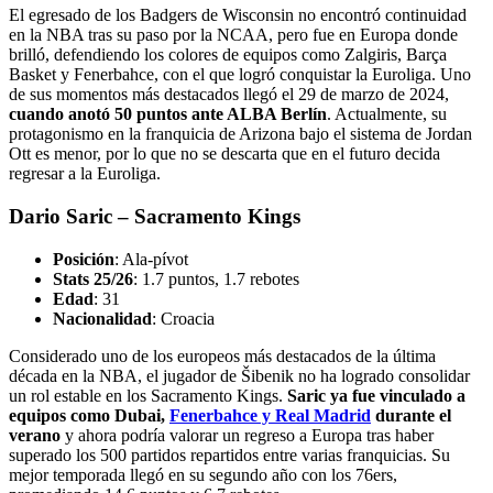
El egresado de los Badgers de Wisconsin no encontró continuidad
en la NBA tras su paso por la NCAA, pero fue en Europa donde
brilló, defendiendo los colores de equipos como Zalgiris, Barça
Basket y Fenerbahce, con el que logró conquistar la Euroliga. Uno
de sus momentos más destacados llegó el 29 de marzo de 2024,
cuando anotó 50 puntos ante ALBA Berlín
. Actualmente, su
protagonismo en la franquicia de Arizona bajo el sistema de Jordan
Ott es menor, por lo que no se descarta que en el futuro decida
regresar a la Euroliga.
Dario Saric – Sacramento Kings
Posición
: Ala-pívot
Stats 25/26
: 1.7 puntos, 1.7 rebotes
Edad
: 31
Nacionalidad
: Croacia
Considerado uno de los europeos más destacados de la última
década en la NBA, el jugador de Šibenik no ha logrado consolidar
un rol estable en los Sacramento Kings.
Saric ya fue vinculado a
equipos como Dubai,
Fenerbahce y Real Madrid
durante el
verano
y ahora podría valorar un regreso a Europa tras haber
superado los 500 partidos repartidos entre varias franquicias. Su
mejor temporada llegó en su segundo año con los 76ers,