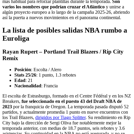
más habitual para reforzar plantillas durante la temporada.
Son
varios los nombres que podrían cruzar el Atlántico
y unirse a
algún proyecto europeo a lo largo de la campaña 2025-26, abriendo
así la puerta a nuevos movimientos en el panorama continental.
La lista de posibles salidas NBA rumbo a
Euroliga
Rayan Rupert – Portland Trail Blazers / Rip City
Remix
Posición
: Escolta / Alero
Stats 25/26
: 1 punto, 1.3 rebotes
Edad
: 21
Nacionalidad
: Francia
El escolta de Estrasburgo, formado en el Centre Fédéral y en los NZ
Breakers,
fue seleccionado en el puesto 43 del Draft NBA de
2023
por la franquicia de Oregon. La temporada pasada disputó 52
partidos, y actualmente promedia 1 punto en nueve encuentros con
los Trail Blazers,
dirigidos por Tiago Splitter
. Su rendimiento en Rip
City bajo la dirección de Sergi Oliva fue notablemente mejor la
temporada anterior, con medias de 18.7 puntos, seis rebotes y 3.6
asistencias. Su continuidad en la NBA no está asegurada, y no se