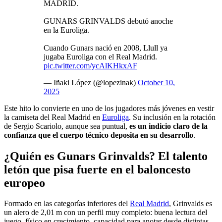
MADRID.
GUNARS GRINVALDS debutó anoche
en la Euroliga.
Cuando Gunars nació en 2008, Llull ya
jugaba Euroliga con el Real Madrid.
pic.twitter.com/ycAlKHkxAF
— Iñaki López (@lopezinak)
October 10,
2025
Este hito lo convierte en uno de los jugadores más jóvenes en vestir
la camiseta del Real Madrid en
Euroliga
. Su inclusión en la rotación
de Sergio Scariolo, aunque sea puntual,
es un indicio claro de la
confianza que el cuerpo técnico deposita en su desarrollo
.
¿Quién es Gunars Grinvalds? El talento
letón que pisa fuerte en el baloncesto
europeo
Formado en las categorías inferiores del
Real Madrid
, Grinvalds es
un alero de 2,01 m con un perfil muy completo: buena lectura del
juego, físico en crecimiento, capacidad para anotar desde distintas