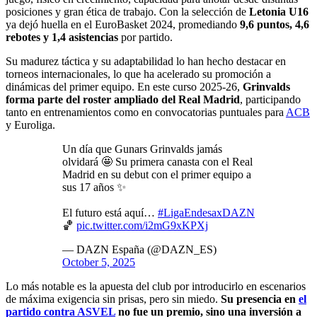
posiciones y gran ética de trabajo. Con la selección de
Letonia U16
ya dejó huella en el EuroBasket 2024, promediando
9,6 puntos, 4,6
rebotes y 1,4 asistencias
por partido.
Su madurez táctica y su adaptabilidad lo han hecho destacar en
torneos internacionales, lo que ha acelerado su promoción a
dinámicas del primer equipo. En este curso 2025-26,
Grinvalds
forma parte del roster ampliado del Real Madrid
, participando
tanto en entrenamientos como en convocatorias puntuales para
ACB
y Euroliga.
Un día que Gunars Grinvalds jamás
olvidará 🤩 Su primera canasta con el Real
Madrid en su debut con el primer equipo a
sus 17 años ✨
El futuro está aquí…
#LigaEndesaxDAZN
🏀
pic.twitter.com/i2mG9xKPXj
— DAZN España (@DAZN_ES)
October 5, 2025
Lo más notable es la apuesta del club por introducirlo en escenarios
de máxima exigencia sin prisas, pero sin miedo.
Su presencia en
el
partido contra ASVEL
no fue un premio, sino una inversión a